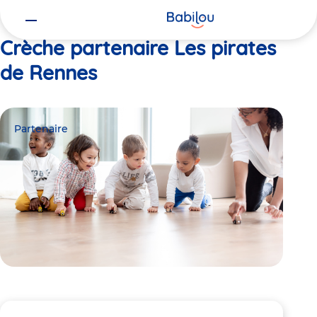
Vous
Accueil
Les pirates de Rennes
êtes
ici
Crèche partenaire Les pirates
de Rennes
Partenaire