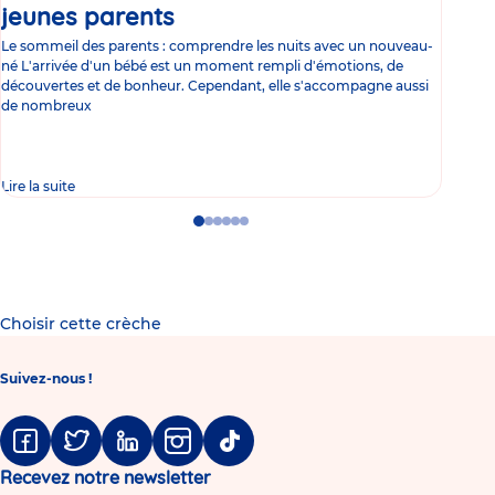
jeunes parents
Article
co
Le sommeil des parents : comprendre les nuits avec un nouveau-
Les 
né L'arrivée d'un bébé est un moment rempli d'émotions, de
les 
découvertes et de bonheur. Cependant, elle s'accompagne aussi
l'es
de nombreux
gast
Lire la suite
Lire 
Go
Go
Go
Go
Go
Go
to
to
to
to
to
to
slide
slide
slide
slide
slide
slide
1
2
3
4
5
6
Choisir cette crèche
Suivez-nous !
Facebook
Twitter
Linkedin
Instagram
Tiktok
Recevez notre newsletter