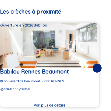
Les crèches à proximité
Ouverture en 2026
Babilou
Bab
Babilou Rennes Beaumont
Suivante
2 pl
Ba
Adresse
18 boulevard de Beaumont
35000
RENNES
de
8:00-19:00
CRÈCHE
Adre
1 Al
la
de
crèche
7:
la
crèc
Voir plus de détails