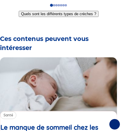
Go
Go
Go
Go
Go
Go
Go
to
to
to
to
to
to
to
Quels sont les différents types de crèches ?
slide
slide
slide
slide
slide
slide
slide
1
2
3
4
5
6
7
Ces contenus peuvent vous
intéresser
Santé
Sa
Le manque de sommeil chez les
Gr
Suivante