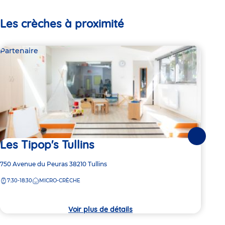
Les crèches à proximité
Partenaire
Par
Suivante
Les Tipop's Tullins
Le
Adresse
750 Avenue du Peuras
38210
Tullins
Adre
28 C
de
de
7:30-18:30
MICRO-CRÈCHE
7:
la
la
crèche
crèc
Voir plus de détails