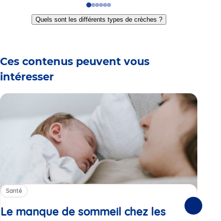
Go
Go
Go
Go
Go
Go
to
to
to
to
to
to
Quels sont les différents types de crèches ?
slide
slide
slide
slide
slide
slide
1
2
3
4
5
6
Ces contenus peuvent vous
intéresser
Santé
Sa
Le manque de sommeil chez les
Gr
Suivante