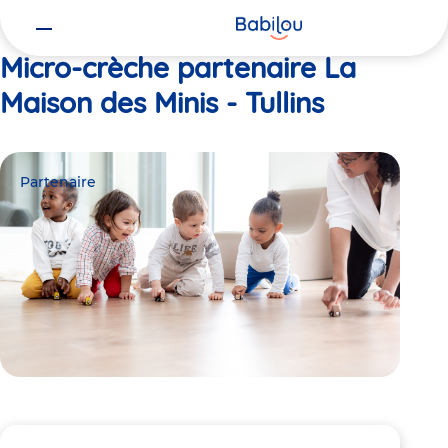
Vous
Accueil
La Maison des Minis - Tullins
êtes
ici
Micro-crèche partenaire La
Maison des Minis - Tullins
Partenaire