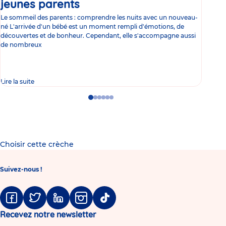
jeunes parents
Article
co
Le sommeil des parents : comprendre les nuits avec un nouveau-
Les 
né L'arrivée d'un bébé est un moment rempli d'émotions, de
les 
découvertes et de bonheur. Cependant, elle s'accompagne aussi
l'es
de nombreux
gast
Lire la suite
Lire 
Go
Go
Go
Go
Go
Go
to
to
to
to
to
to
slide
slide
slide
slide
slide
slide
1
2
3
4
5
6
Choisir cette crèche
Suivez-nous !
Facebook
Twitter
Linkedin
Instagram
Tiktok
Recevez notre newsletter