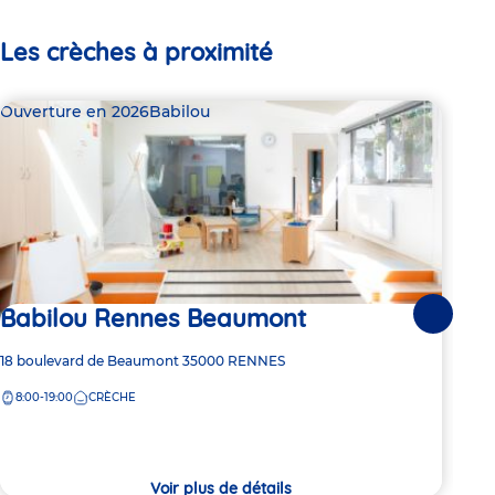
Les crèches à proximité
Ouverture en 2026
Babilou
Bab
Babilou Rennes Beaumont
2 pl
Suivante
Ba
Adresse
18 boulevard de Beaumont
35000
RENNES
de
8:00-19:00
CRÈCHE
Adre
Rue 
la
de
SEI
crèche
la
7:
crèc
Voir plus de détails