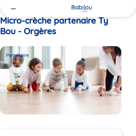
Vous
Accueil
Ty Bou - Orgères
êtes
ici
Micro-crèche partenaire Ty
Bou - Orgères
Partenaire