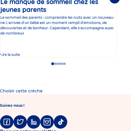
Le manque de sommeil chez les
Gr
Suivante
jeunes parents
Article
co
Le sommeil des parents : comprendre les nuits avec un nouveau-
Les 
né L'arrivée d'un bébé est un moment rempli d'émotions, de
les 
découvertes et de bonheur. Cependant, elle s'accompagne aussi
l'es
de nombreux
gast
Lire la suite
Lire 
Go
Go
Go
Go
Go
Go
to
to
to
to
to
to
slide
slide
slide
slide
slide
slide
1
2
3
4
5
6
Choisir cette crèche
Suivez-nous !
Facebook
Twitter
Linkedin
Instagram
Tiktok