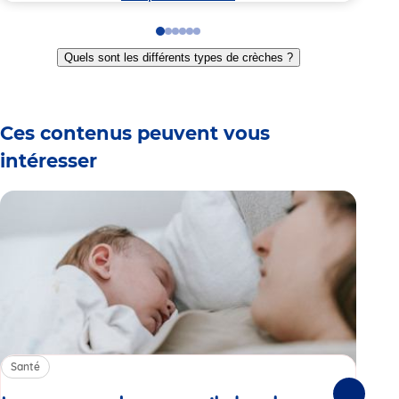
Go
Go
Go
Go
Go
Go
to
to
to
to
to
to
Quels sont les différents types de crèches ?
slide
slide
slide
slide
slide
slide
1
2
3
4
5
6
Ces contenus peuvent vous
intéresser
Santé
Sa