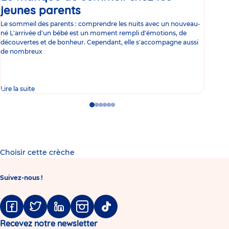
jeunes parents
Article
co
Le sommeil des parents : comprendre les nuits avec un nouveau-
Les 
né L'arrivée d'un bébé est un moment rempli d'émotions, de
les 
découvertes et de bonheur. Cependant, elle s'accompagne aussi
l'es
de nombreux
gast
Lire la suite
Lire 
Go
Go
Go
Go
Go
Go
to
to
to
to
to
to
slide
slide
slide
slide
slide
slide
1
2
3
4
5
6
Choisir cette crèche
Suivez-nous !
Facebook
Twitter
Linkedin
Instagram
Tiktok
Recevez notre newsletter