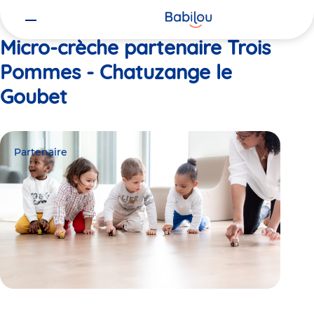
Vous
Accueil
Trois Pommes - Chatuzange le Goubet
êtes
ici
Micro-crèche partenaire Trois
Pommes - Chatuzange le
Goubet
Partenaire