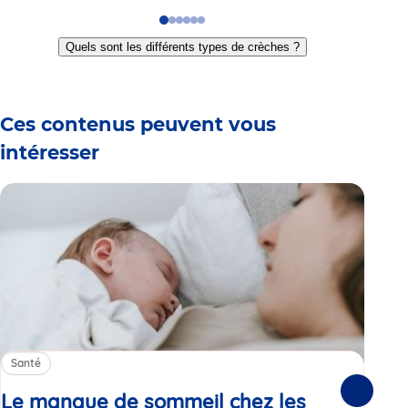
Go
Go
Go
Go
Go
Go
to
to
to
to
to
to
Quels sont les différents types de crèches ?
slide
slide
slide
slide
slide
slide
1
2
3
4
5
6
Ces contenus peuvent vous
intéresser
Santé
Sa
Le manque de sommeil chez les
Gr
Suivante