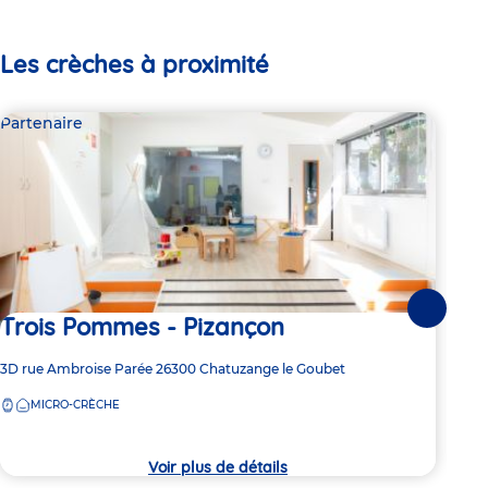
Les crèches à proximité
Partenaire
Par
Suivante
Trois Pommes - Pizançon
Lé
Adresse
3D rue Ambroise Parée
26300
Chatuzange le Goubet
Adre
275 
de
de
MICRO-CRÈCHE
7:
la
la
crèche
crèc
Voir plus de détails