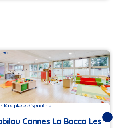
ilou
Babil
nière place disponible
4 pla
abilou Cannes La Bocca Les
Suivantes
Bab