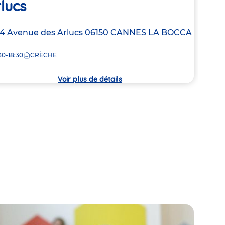
lucs
Adre
64 R
de
0665
resse
14 Avenue des Arlucs
06150
CANNES LA BOCCA
la
7:30
crèc
30-18:30
CRÈCHE
che
Voir plus de détails