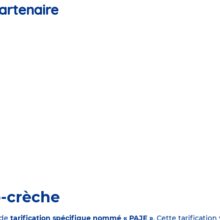
artenaire
o-crèche
 de
tarification spécifique nommé « PAJE »
. Cette tarificati