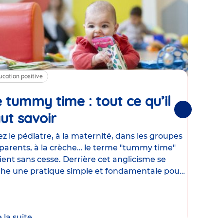
ucation positive
Alim
 tummy time : tout ce qu’il
Cha
Suivantes
ut savoir
Article
mé
con
z le pédiatre, à la maternité, dans les groupes
parents, à la crèche… le terme "tummy time"
Le la
ient sans cesse. Derrière cet anglicisme se
d’ut
he une pratique simple et fondamentale pour
temp
rapi
crée
e la suite
Lire 