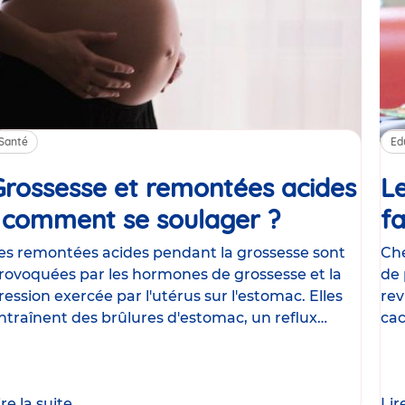
Santé
Ed
Grossesse et remontées acides
Le
: comment se soulager ?
Article
fa
es remontées acides pendant la grossesse sont
Che
rovoquées par les hormones de grossesse et la
de 
ression exercée par l'utérus sur l'estomac. Elles
rev
ntraînent des brûlures d'estomac, un reflux
cac
astrique
le
ire la suite
Lir