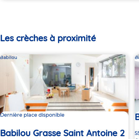
Les crèches à proximité
Babilou
B
B
Dernière place disponible
Babilou Grasse Saint Antoine 2
A
5