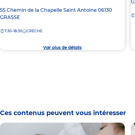
d
G
la
Adresse
55 Chemin de la Chapelle Saint Antoine
06130
c
de
GRASSE
la
7:30-18:30
CRÈCHE
crèche
Voir plus de détails
Ces contenus peuvent vous intéresser