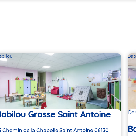
abilou
Bab
abilou Grasse Saint Antoine
Der
B
dresse
5 Chemin de la Chapelle Saint Antoine
06130