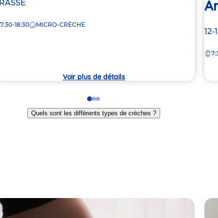
Ar
e
RASSE
7:30-18:30
MICRO-CRÈCHE
rèche
Ad
12-
de
7:
la
crè
Voir plus de détails
Go
Go
Go
to
to
to
Quels sont les différents types de crèches ?
slide
slide
slide
1
2
3