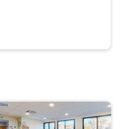
ilou
Babil