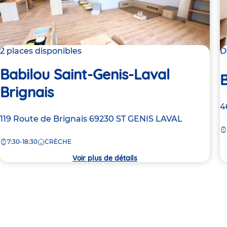
2 places disponibles
D
Babilou Saint-Genis-Laval
Brignais
A
4
Adresse
119 Route de Brignais
69230
ST GENIS LAVAL
d
de
la
7:30-18:30
CRÈCHE
la
c
crèche
Voir plus de détails