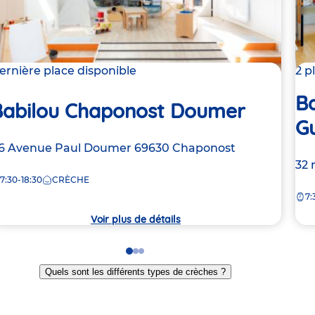
ernière place disponible
2 p
Ba
Babilou Chaponost Doumer
G
dresse
6 Avenue Paul Doumer
69630
Chaponost
Ad
32 
e
7:30-18:30
CRÈCHE
de
7:
la
rèche
crè
Voir plus de détails
Go
Go
Go
to
to
to
Quels sont les différents types de crèches ?
slide
slide
slide
1
2
3