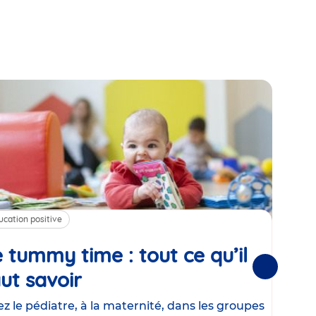
ucation positive
Alim
 tummy time : tout ce qu’il
Cha
Suivantes
ut savoir
Article
mé
con
z le pédiatre, à la maternité, dans les groupes