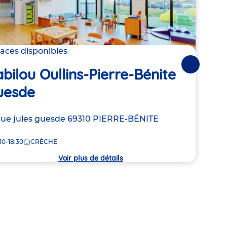
laces disponibles
2 pla
Suivantes
bilou Oullins-Pierre-Bénite
Bab
uesde
Adre
5 Ru
resse
rue jules guesde
69310
PIERRE-BÉNITE
de
7:30
la
30-18:30
CRÈCHE
crèc
che
Voir plus de détails