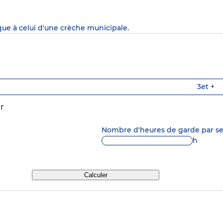
que à celui d'une crèche municipale.
3
et +
r
Nombre d'heures de garde par 
h
Calculer