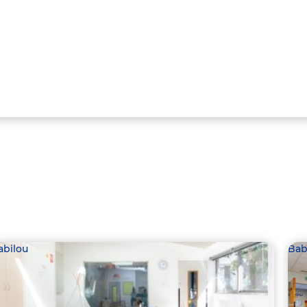
abilou
Bab