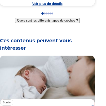
crèche
crèc
Voir plus de détails
Go
Go
Go
Go
Go
Go
to
to
to
to
to
to
Quels sont les différents types de crèches ?
slide
slide
slide
slide
slide
slide
1
2
3
4
5
6
Ces contenus peuvent vous
intéresser
Santé
Sa