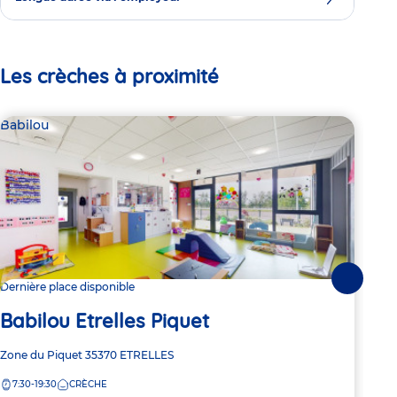
Les crèches à proximité
Babilou
Bab
Suivante
Dernière place disponible
3 pl
Babilou Etrelles Piquet
Ba
Adresse
Zone du Piquet
35370
ETRELLES
Adre
7 Ru
de
de
7:30-19:30
CRÈCHE
7:
la
la