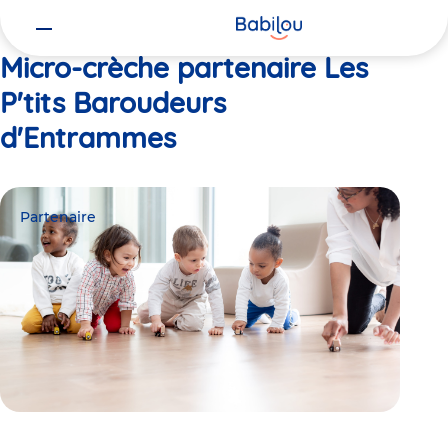
Vous
Accueil
Les P'tits Baroudeurs d'Entrammes
êtes
ici
Micro-crèche partenaire Les
P'tits Baroudeurs
d'Entrammes
Partenaire