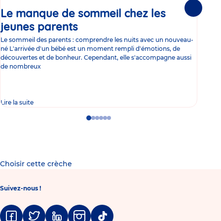
Le manque de sommeil chez les
Gr
Suivante
jeunes parents
Article
co
Le sommeil des parents : comprendre les nuits avec un nouveau-
Les 
né L'arrivée d'un bébé est un moment rempli d'émotions, de
les 
découvertes et de bonheur. Cependant, elle s'accompagne aussi
l'es
de nombreux
gast
Lire la suite
Lire 
Go
Go
Go
Go
Go
Go
to
to
to
to
to
to
slide
slide
slide
slide
slide
slide
1
2
3
4
5
6
Choisir cette crèche
Suivez-nous !