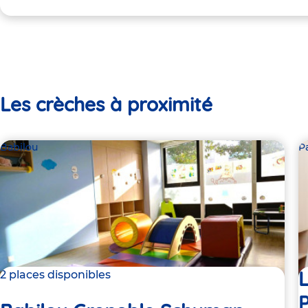
Les crèches à proximité
Babilou
P
L
2 places disponibles
P