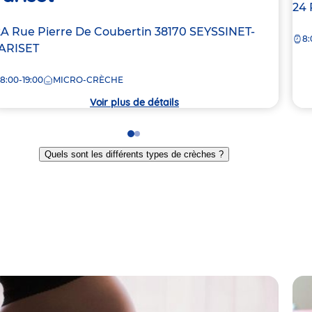
Ad
24 
de
dresse
2A Rue Pierre De Coubertin
38170
SEYSSINET-
8:
la
e
ARISET
crè
8:00-19:00
MICRO-CRÈCHE
rèche
Voir plus de détails
Go
Go
to
to
Quels sont les différents types de crèches ?
slide
slide
1
2