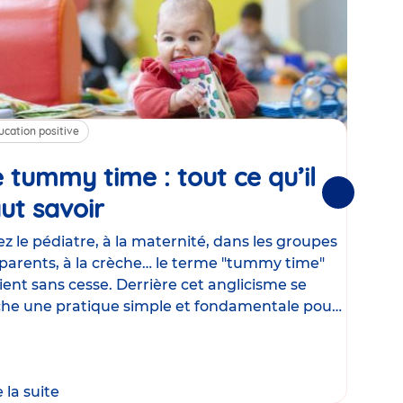
ucation positive
Alim
 tummy time : tout ce qu’il
Cha
Suivantes
ut savoir
Article
mé
con
z le pédiatre, à la maternité, dans les groupes
parents, à la crèche… le terme "tummy time"
Le la
ient sans cesse. Derrière cet anglicisme se
d’ut
he une pratique simple et fondamentale pour
temp
rapi
crée
e la suite
Lire 