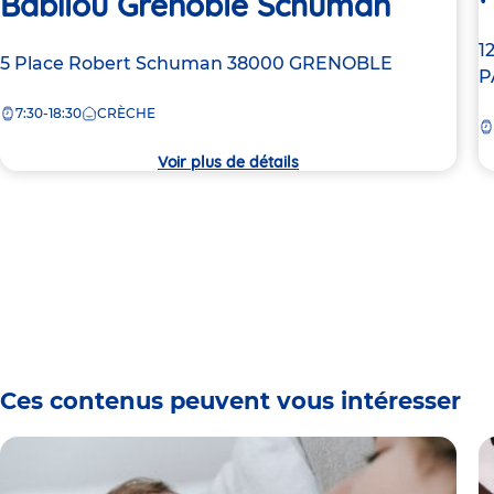
Babilou Grenoble Schuman
A
1
Adresse
5 Place Robert Schuman
38000
GRENOBLE
d
P
de
la
7:30-18:30
CRÈCHE
la
c
crèche
Voir plus de détails
Ces contenus peuvent vous intéresser