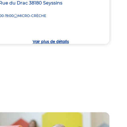
resse
Rue du Drac
38180
Seyssins
Adre
9 Ru
00-19:00
MICRO-CRÈCHE
de
che
8:00
la
crèc
Voir plus de détails