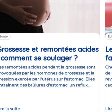
Santé
Ed
Grossesse et remontées acides
Le
: comment se soulager ?
Article
fa
es remontées acides pendant la grossesse sont
Che
rovoquées par les hormones de grossesse et la
de 
ression exercée par l'utérus sur l'estomac. Elles
rev
ntraînent des brûlures d'estomac, un reflux
cac
astrique
le
ire la suite
Lir