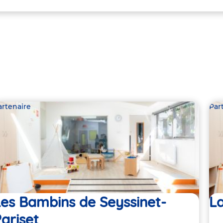
artenaire
Par
es Bambins de Seyssinet-
La
ariset