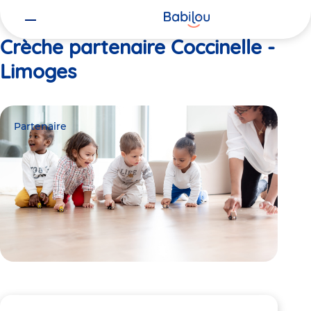
Vous
Accueil
Coccinelle - Limoges
êtes
ici
Crèche partenaire Coccinelle -
Limoges
Partenaire