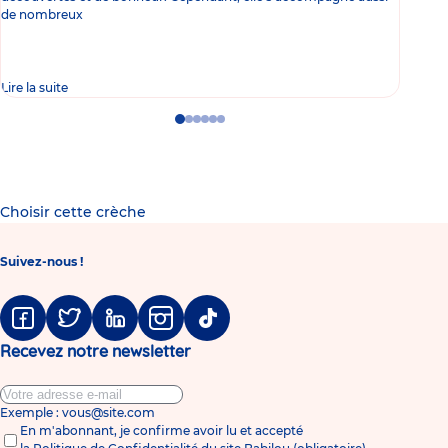
de nombreux
gast
Lire la suite
Lire 
Go
Go
Go
Go
Go
Go
to
to
to
to
to
to
slide
slide
slide
slide
slide
slide
1
2
3
4
5
6
Choisir cette crèche
Suivez-nous !
Facebook
Twitter
Linkedin
Instagram
Tiktok
Recevez notre newsletter
Exemple : vous@site.com
En m'abonnant, je confirme avoir lu et accepté