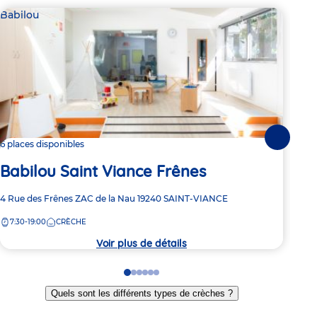
Babilou
Par
Le
Suivante
6 places disponibles
Babilou Saint Viance Frênes
Adre
39 A
de
Adresse
4 Rue des Frênes
ZAC de la Nau
19240
SAINT-VIANCE
7:
la
de
crèc
7:30-19:00
CRÈCHE
la
crèche
Voir plus de détails
Go
Go
Go
Go
Go
Go
to
to
to
to
to
to
Quels sont les différents types de crèches ?
slide
slide
slide
slide
slide
slide
1
2
3
4
5
6