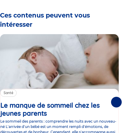
Ces contenus peuvent vous
intéresser
Santé
Sa
Le manque de sommeil chez les
Gr
Suivante
jeunes parents
Article
co
Le sommeil des parents : comprendre les nuits avec un nouveau-
Les 
né L'arrivée d'un bébé est un moment rempli d'émotions, de
les 
découvertes et de bonheur. Cependant, elle s'accompagne aussi
l'es