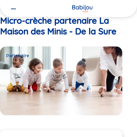
Vous
Accueil
La Maison des Minis - De la Sure
êtes
ici
Micro-crèche partenaire La
Maison des Minis - De la Sure
Partenaire