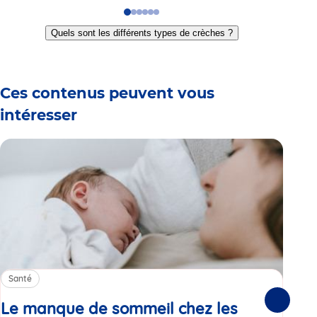
Go
Go
Go
Go
Go
Go
to
to
to
to
to
to
Quels sont les différents types de crèches ?
slide
slide
slide
slide
slide
slide
1
2
3
4
5
6
Ces contenus peuvent vous
intéresser
Santé
Sa
Le manque de sommeil chez les
Gr
Suivante