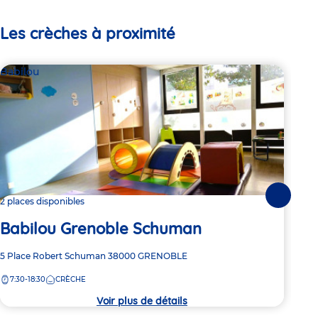
Les crèches à proximité
Babilou
Par
Le
Suivante
2 places disponibles
Babilou Grenoble Schuman
Adre
62 Q
de
Adresse
5 Place Robert Schuman
38000
GRENOBLE
7:
la
de
crèc
7:30-18:30
CRÈCHE
la
crèche
Voir plus de détails