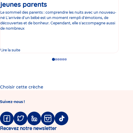
jeunes parents
Article
co
Le sommeil des parents : comprendre les nuits avec un nouveau-
Les 
né L'arrivée d'un bébé est un moment rempli d'émotions, de
les 
découvertes et de bonheur. Cependant, elle s'accompagne aussi
l'es
de nombreux
gast
Lire la suite
Lire 
Go
Go
Go
Go
Go
Go
to
to
to
to
to
to
slide
slide
slide
slide
slide
slide
1
2
3
4
5
6
Choisir cette crèche
Suivez-nous !
Facebook
Twitter
Linkedin
Instagram
Tiktok
Recevez notre newsletter