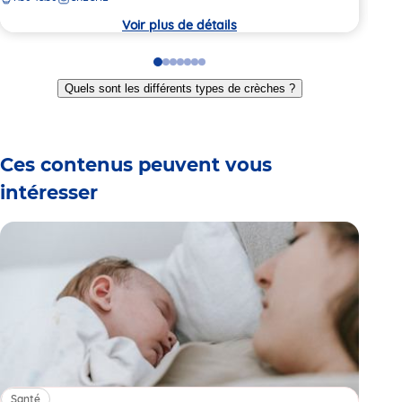
crèche
Voir plus de détails
Go
Go
Go
Go
Go
Go
Go
to
to
to
to
to
to
to
Quels sont les différents types de crèches ?
slide
slide
slide
slide
slide
slide
slide
1
2
3
4
5
6
7
Ces contenus peuvent vous
intéresser
Santé
Sa