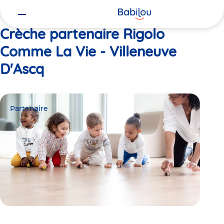
Vous
Accueil
Rigolo Comme La Vie - Villeneuve D'Ascq
êtes
ici
Crèche partenaire Rigolo
Comme La Vie - Villeneuve
D'Ascq
Partenaire