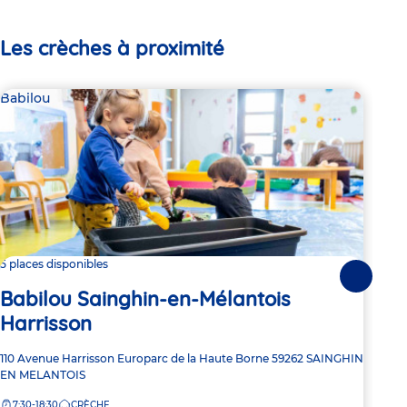
Les crèches à proximité
Babilou
Bab
5 places disponibles
1 pl
Suivante
Babilou Sainghin-en-Mélantois
Ba
Harrisson
Adre
10 R
Adresse
110 Avenue Harrisson
Europarc de la Haute Borne
59262
SAINGHIN
de
de
EN MELANTOIS
7:
la
la
crèc
7:30-18:30
CRÈCHE