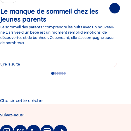
Le manque de sommeil chez les
Gr
Suivante
jeunes parents
Article
co
Le sommeil des parents : comprendre les nuits avec un nouveau-
Les 
né L'arrivée d'un bébé est un moment rempli d'émotions, de
les 
découvertes et de bonheur. Cependant, elle s'accompagne aussi
l'es
de nombreux
gast
Lire la suite
Lire 
Go
Go
Go
Go
Go
Go
to
to
to
to
to
to
slide
slide
slide
slide
slide
slide
1
2
3
4
5
6
Choisir cette crèche
Suivez-nous !