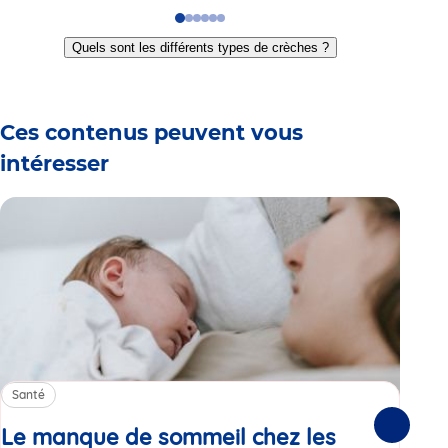
Go
Go
Go
Go
Go
Go
to
to
to
to
to
to
Quels sont les différents types de crèches ?
slide
slide
slide
slide
slide
slide
1
2
3
4
5
6
Ces contenus peuvent vous
intéresser
Santé
Sa
Le manque de sommeil chez les
Gr
Suivante