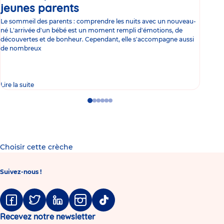
jeunes parents
Article
co
Le sommeil des parents : comprendre les nuits avec un nouveau-
Les 
né L'arrivée d'un bébé est un moment rempli d'émotions, de
les 
découvertes et de bonheur. Cependant, elle s'accompagne aussi
l'es
de nombreux
gast
Lire la suite
Lire 
Go
Go
Go
Go
Go
Go
to
to
to
to
to
to
slide
slide
slide
slide
slide
slide
1
2
3
4
5
6
Choisir cette crèche
Suivez-nous !
Facebook
Twitter
Linkedin
Instagram
Tiktok
Recevez notre newsletter