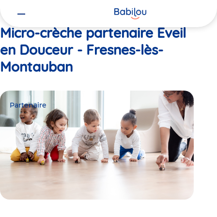
Vous
Accueil
Eveil en Douceur - Fresnes-lès-Montauban
êtes
ici
Micro-crèche partenaire Eveil
en Douceur - Fresnes-lès-
Montauban
Partenaire