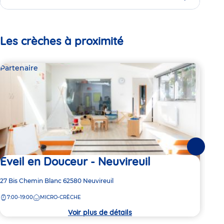
Les crèches à proximité
Partenaire
Par
Suivante
Eveil en Douceur - Neuvireuil
Ev
Adresse
27 Bis Chemin Blanc
62580
Neuvireuil
Adre
9 Ro
de
de
7:00-19:00
MICRO-CRÈCHE
7:
la
la
crèche
crèc
Voir plus de détails