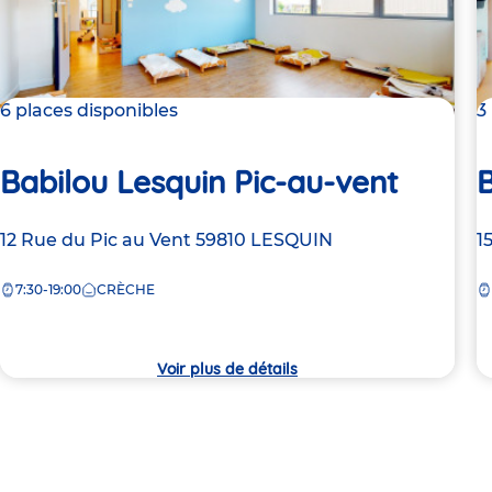
6 places disponibles
3
Babilou Lesquin Pic-au-vent
B
Adresse
12 Rue du Pic au Vent
59810
LESQUIN
A
1
de
d
7:30-19:00
CRÈCHE
la
la
crèche
c
Voir plus de détails