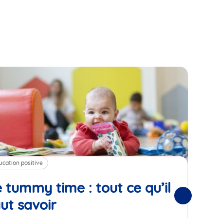
ucation positive
Alim
 tummy time : tout ce qu’il
Cha
Suivantes
ut savoir
Article
mé