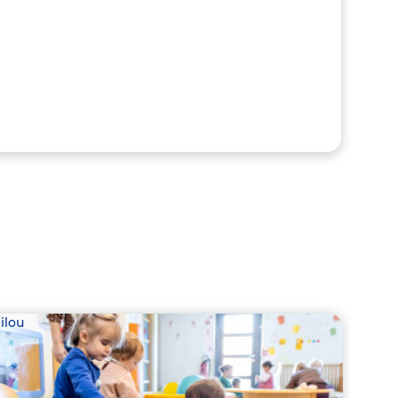
ilou
Babil