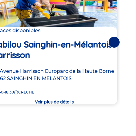
laces disponibles
Derni
bilou Sainghin-en-Mélantois
Suivantes
Bab
rrisson
Adre
Chem
resse
 Avenue Harrisson
Europarc de la Haute Borne
de
262
SAINGHIN EN MELANTOIS
8:00
la
crèc
30-18:30
CRÈCHE
che
Voir plus de détails