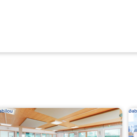
abilou
Bab