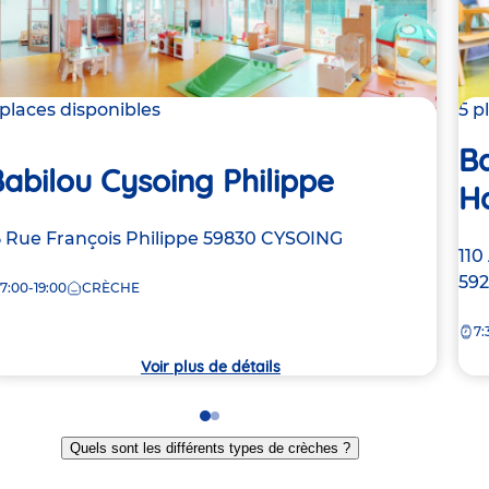
 places disponibles
5 p
Ba
abilou Cysoing Philippe
Ha
dresse
5 Rue François Philippe
59830
CYSOING
Ad
110
e
de
59
7:00-19:00
CRÈCHE
la
rèche
7:
crè
Voir plus de détails
Go
Go
to
to
Quels sont les différents types de crèches ?
slide
slide
1
2