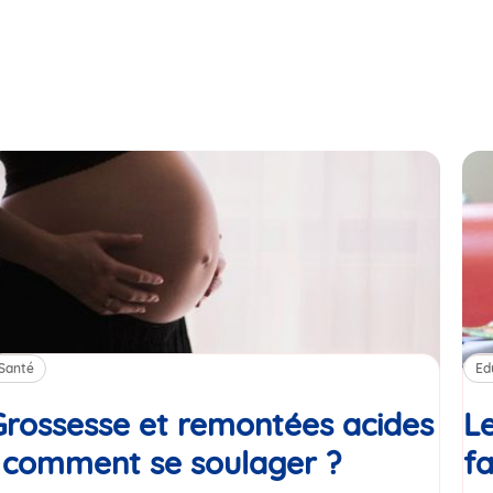
Santé
Ed
Grossesse et remontées acides
Le
: comment se soulager ?
Article
fa