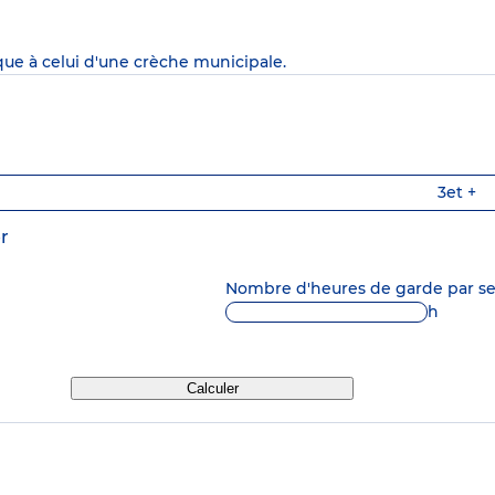
que à celui d'une crèche municipale.
3
et +
r
Nombre d'heures de garde par 
h
Calculer