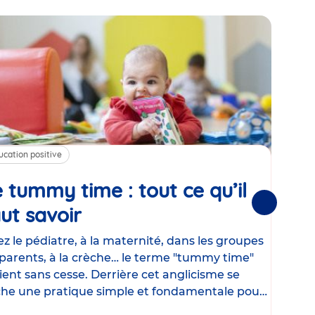
ucation positive
Alim
 tummy time : tout ce qu’il
Cha
Suivantes
ut savoir
Article
mé
con
z le pédiatre, à la maternité, dans les groupes
parents, à la crèche… le terme "tummy time"
Le la
ient sans cesse. Derrière cet anglicisme se
d’ut
he une pratique simple et fondamentale pour
temp