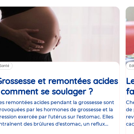
Santé
Ed
Grossesse et remontées acides
Le
: comment se soulager ?
Article
fa
es remontées acides pendant la grossesse sont
Che
rovoquées par les hormones de grossesse et la
de 
ression exercée par l'utérus sur l'estomac. Elles
rev
ntraînent des brûlures d'estomac, un reflux
cac
astrique
le