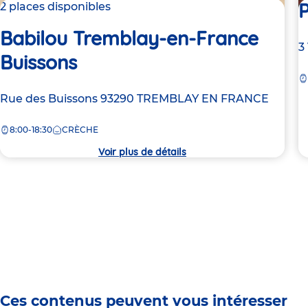
P
2 places disponibles
Babilou Tremblay-en-France
A
3
Buissons
d
la
c
Adresse
Rue des Buissons
93290
TREMBLAY EN FRANCE
de
8:00-18:30
CRÈCHE
la
crèche
Voir plus de détails
Ces contenus peuvent vous intéresser