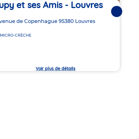
upy et ses Amis - Louvres
IFA
en 
Suivantes
resse
Avenue de Copenhague
95380
Louvres
Adre
29 Ru
MICRO-CRÈCHE
de
che
7:30
la
crèc
Voir plus de détails