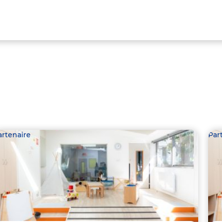
artenaire
Par