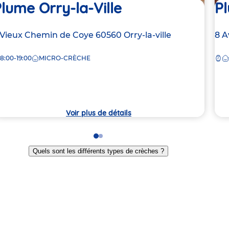
lume Orry-la-Ville
Pl
dresse
 Vieux Chemin de Coye
60560
Orry-la-ville
Ad
8 
e
de
8:00-19:00
MICRO-CRÈCHE
la
rèche
crè
Voir plus de détails
Go
Go
to
to
Quels sont les différents types de crèches ?
slide
slide
1
2