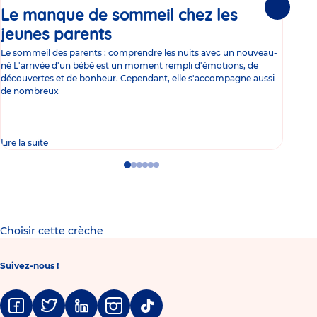
Le manque de sommeil chez les
Gr
Suivante
jeunes parents
Article
co
Le sommeil des parents : comprendre les nuits avec un nouveau-
Les 
né L'arrivée d'un bébé est un moment rempli d'émotions, de
les 
découvertes et de bonheur. Cependant, elle s'accompagne aussi
l'es
de nombreux
gast
Lire la suite
Lire 
Go
Go
Go
Go
Go
Go
to
to
to
to
to
to
slide
slide
slide
slide
slide
slide
1
2
3
4
5
6
Choisir cette crèche
Suivez-nous !
Facebook
Twitter
Linkedin
Instagram
Tiktok