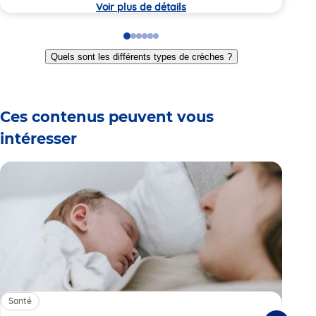
crèche
Voir plus de détails
Go
Go
Go
Go
Go
Go
to
to
to
to
to
to
Quels sont les différents types de crèches ?
slide
slide
slide
slide
slide
slide
1
2
3
4
5
6
Ces contenus peuvent vous
intéresser
Santé
Sa