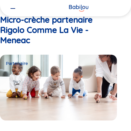
Vous
Accueil
Rigolo Comme La Vie - Meneac
êtes
ici
Micro-crèche partenaire
Rigolo Comme La Vie -
Meneac
Partenaire