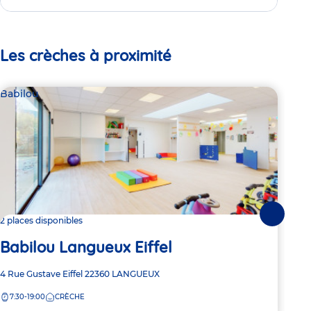
Les crèches à proximité
Babilou
Par
Mi
Suivante
2 places disponibles
Va
Babilou Langueux Eiffel
Adre
23 R
Adresse
4 Rue Gustave Eiffel
22360
LANGUEUX
de
de
7:
la
7:30-19:00
CRÈCHE
la
crèc