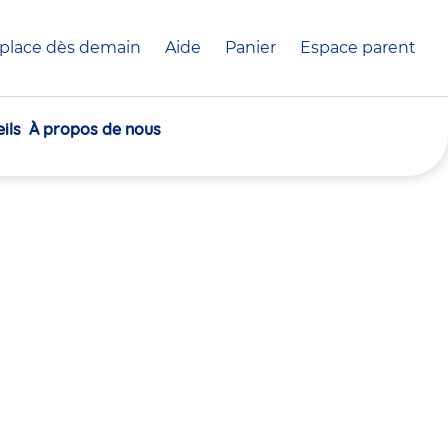
place dès demain
Aide
Panier
crèche(s)
Espace parent
sélectionnée(s)
ils
À propos de nous
30
30