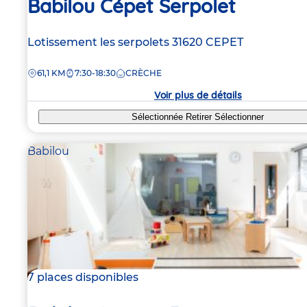
Babilou Cépet Serpolet
Adresse
Lotissement les serpolets
31620
CEPET
de
DISTANCE
61,1 KM
7:30-18:30
CRÈCHE
la
crèche
Voir plus de détails
Sélectionnée
Retirer
Sélectionner
Babilou
7 places disponibles