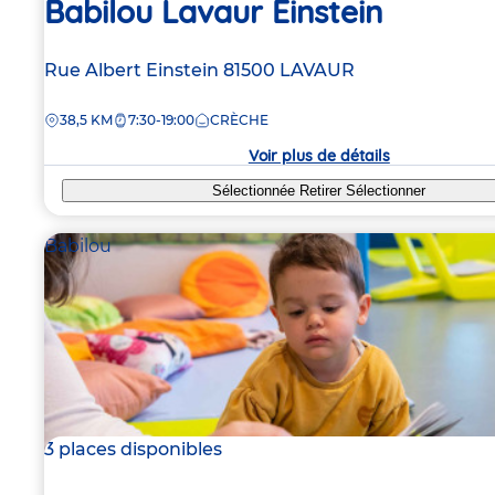
Babilou Lavaur Einstein
Adresse
Rue Albert Einstein
81500
LAVAUR
de
DISTANCE
38,5 KM
7:30-19:00
CRÈCHE
la
crèche
Voir plus de détails
Sélectionnée
Retirer
Sélectionner
Babilou
3 places disponibles