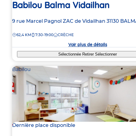
Babilou Balma Vidailhan
Adresse
9 rue Marcel Pagnol
ZAC de Vidailhan
31130
BALM
de
DISTANCE
62,4 KM
7:30-19:00
CRÈCHE
la
crèche
Voir plus de détails
Sélectionnée
Retirer
Sélectionner
Babilou
Dernière place disponible