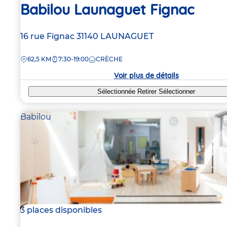
Babilou Launaguet Fignac
Adresse
16 rue Fignac
31140
LAUNAGUET
de
DISTANCE
62,5 KM
7:30-19:00
CRÈCHE
la
crèche
Voir plus de détails
Sélectionnée
Retirer
Sélectionner
Babilou
3 places disponibles