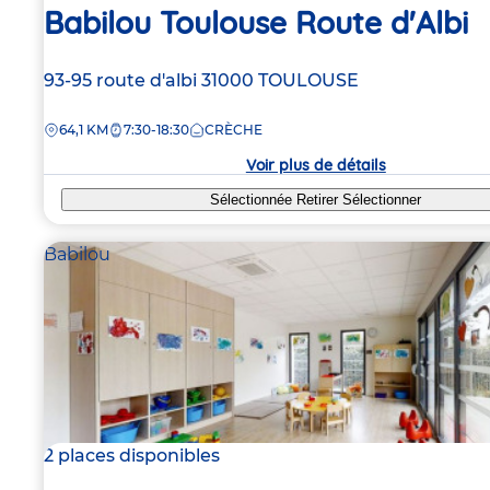
Babilou Toulouse Route d'Albi
Adresse
93-95 route d'albi
31000
TOULOUSE
de
DISTANCE
64,1 KM
7:30-18:30
CRÈCHE
la
crèche
Voir plus de détails
Sélectionnée
Retirer
Sélectionner
Babilou
2 places disponibles