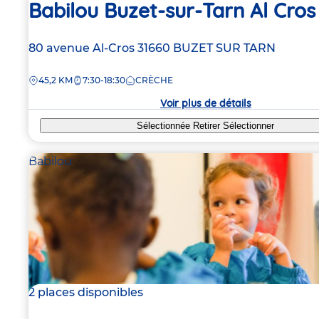
Babilou Buzet-sur-Tarn Al Cros
Adresse
80 avenue Al-Cros
31660
BUZET SUR TARN
de
DISTANCE
45,2 KM
7:30-18:30
CRÈCHE
la
crèche
Voir plus de détails
Sélectionnée
Retirer
Sélectionner
Babilou
2 places disponibles