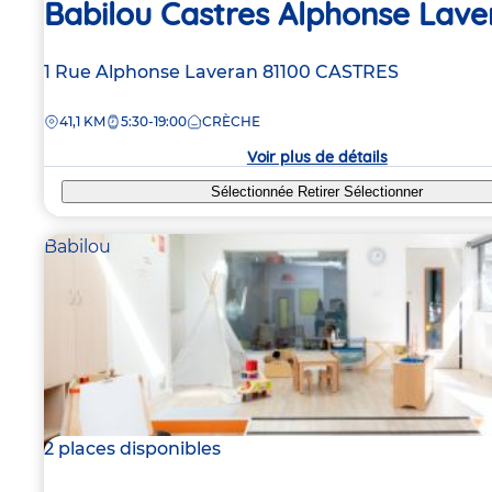
Babilou Castres Alphonse Lave
Adresse
1 Rue Alphonse Laveran
81100
CASTRES
de
DISTANCE
41,1 KM
5:30-19:00
CRÈCHE
la
crèche
Voir plus de détails
Sélectionnée
Retirer
Sélectionner
Babilou
2 places disponibles