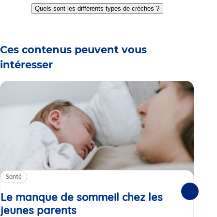
to
to
to
to
to
to
to
Quels sont les différents types de crèches ?
slide
slide
slide
slide
slide
slide
slide
1
2
3
4
5
6
7
Ces contenus peuvent vous
intéresser
Santé
Sa
Le manque de sommeil chez les
Gr
Suivante
jeunes parents
Article
co