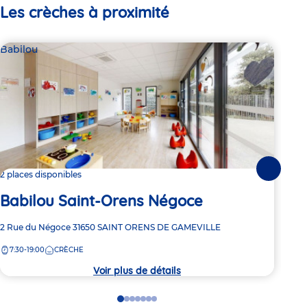
Les crèches à proximité
Babilou
Bab
Suivante
2 places disponibles
2 pl
Babilou Saint-Orens Négoce
Ba
Adresse
2 Rue du Négoce
31650
SAINT ORENS DE GAMEVILLE
Adre
9 ru
de
de
7:30-19:00
CRÈCHE
7:
la
la
crèche
crèc
Voir plus de détails
Go
Go
Go
Go
Go
Go
Go