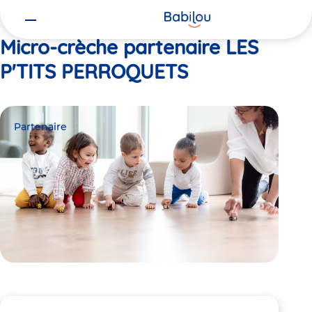
Vous
Accueil
LES P'TITS PERROQUETS
êtes
ici
Micro-crèche partenaire LES
P'TITS PERROQUETS
Partenaire