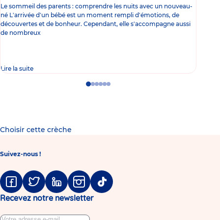
Le sommeil des parents : comprendre les nuits avec un nouveau-
Les 
né L'arrivée d'un bébé est un moment rempli d'émotions, de
les 
découvertes et de bonheur. Cependant, elle s'accompagne aussi
l'es
de nombreux
gast
Lire la suite
Lire 
Go
Go
Go
Go
Go
Go
to
to
to
to
to
to
slide
slide
slide
slide
slide
slide
1
2
3
4
5
6
Choisir cette crèche
Suivez-nous !
Facebook
Twitter
Linkedin
Instagram
Tiktok
Recevez notre newsletter