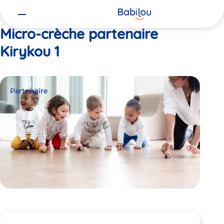
Vous
Accueil
Kirykou 1
êtes
ici
Micro-crèche partenaire
Kirykou 1
Partenaire