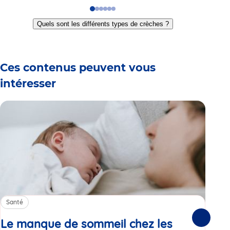
Go
Go
Go
Go
Go
Go
to
to
to
to
to
to
Quels sont les différents types de crèches ?
slide
slide
slide
slide
slide
slide
1
2
3
4
5
6
Ces contenus peuvent vous
intéresser
Santé
Sa
Le manque de sommeil chez les
Gr
Suivante