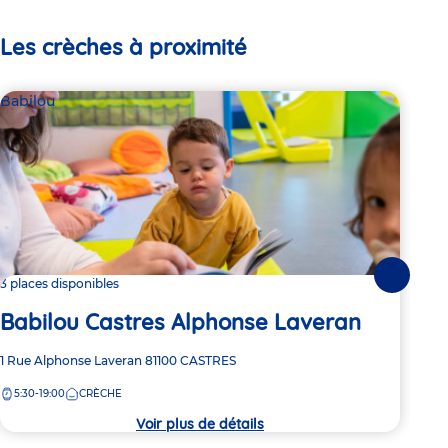
Les crèches à proximité
Babilou
Bab
Suivante
3 places disponibles
7 pl
Babilou Castres Alphonse Laveran
Ba
Adresse
1 Rue Alphonse Laveran
81100
CASTRES
Adre
Rue 
de
de
5:30-19:00
CRÈCHE
7:
la
la
crèche
crèc
Voir plus de détails