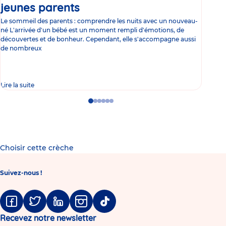
jeunes parents
Article
co
Le sommeil des parents : comprendre les nuits avec un nouveau-
Les 
né L'arrivée d'un bébé est un moment rempli d'émotions, de
les 
découvertes et de bonheur. Cependant, elle s'accompagne aussi
l'es
de nombreux
gast
Lire la suite
Lire 
Go
Go
Go
Go
Go
Go
to
to
to
to
to
to
slide
slide
slide
slide
slide
slide
1
2
3
4
5
6
Choisir cette crèche
Suivez-nous !
Facebook
Twitter
Linkedin
Instagram
Tiktok
Recevez notre newsletter