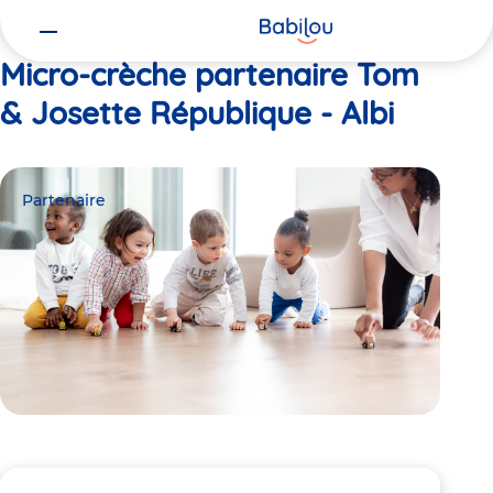
Vous
Accueil
Tom & Josette République - Albi
êtes
ici
Micro-crèche partenaire Tom
& Josette République - Albi
Partenaire