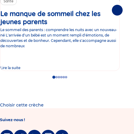
Santé
Sa
Le manque de sommeil chez les
Gr
Suivante
jeunes parents
Article
co
Le sommeil des parents : comprendre les nuits avec un nouveau-
Les 
né L'arrivée d'un bébé est un moment rempli d'émotions, de
les 
découvertes et de bonheur. Cependant, elle s'accompagne aussi
l'es
de nombreux
gast
Lire la suite
Lire 
Go
Go
Go
Go
Go
Go
to
to
to
to
to
to
slide
slide
slide
slide
slide
slide
1
2
3
4
5
6
Choisir cette crèche
Suivez-nous !