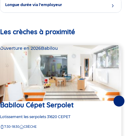
Longue durée via l'employeur
Les crèches à proximité
Ouverture en 2026
Babilou
Bab
Babilou Cépet Serpolet
Suivante
7 pl
Ba
Adresse
Lotissement les serpolets
31620
CEPET
de
7:30-18:30
CRÈCHE
Adre
Rue 
la
de
crèche