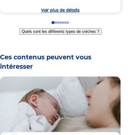
7:
la
crèc
Voir plus de détails
Go
Go
Go
Go
Go
Go
Go
to
to
to
to
to
to
to
Quels sont les différents types de crèches ?
slide
slide
slide
slide
slide
slide
slide
1
2
3
4
5
6
7
Ces contenus peuvent vous
intéresser