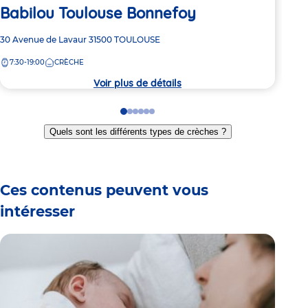
Babilou Toulouse Bonnefoy
Ba
Adresse
30 Avenue de Lavaur
31500
TOULOUSE
Adre
9 ru
de
de
7:30-19:00
CRÈCHE
7:
la
la
crèche
crèc
Voir plus de détails
Go
Go
Go
Go
Go
Go
to
to
to
to
to
to
Quels sont les différents types de crèches ?
slide
slide
slide
slide
slide
slide
1
2
3
4
5
6
Ces contenus peuvent vous
intéresser