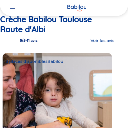
Vous
Accueil
Babilou Toulouse Route d'Albi
êtes
ici
Crèche Babilou Toulouse
Route d'Albi
Voir les avis
5/5
-
11 avis
3 places disponibles
Babilou