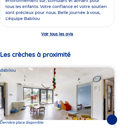
environnement sûr, stimulant et aimant pour
tous les enfants. Votre confiance et votre soutien
sont précieux pour nous. Belle journée à vous,
L’équipe Babilou
Voir tous les avis
Les crèches à proximité
Babilou
Bab
Suivante
Dernière place disponible
2 pl