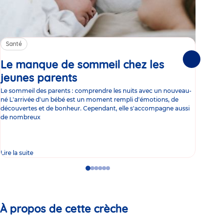
Santé
Sa
Le manque de sommeil chez les
Gr
Suivante
jeunes parents
Article
co
Le sommeil des parents : comprendre les nuits avec un nouveau-
Les 
né L'arrivée d'un bébé est un moment rempli d'émotions, de
les 
découvertes et de bonheur. Cependant, elle s'accompagne aussi
l'es
de nombreux
gast
Lire la suite
Lire 
Go
Go
Go
Go
Go
Go
to
to
to
to
to
to
slide
slide
slide
slide
slide
slide
1
2
3
4
5
6
À propos de cette crèche