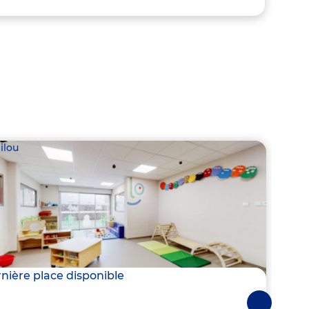
ilou
Babil
nière place disponible
Derni
Suivantes