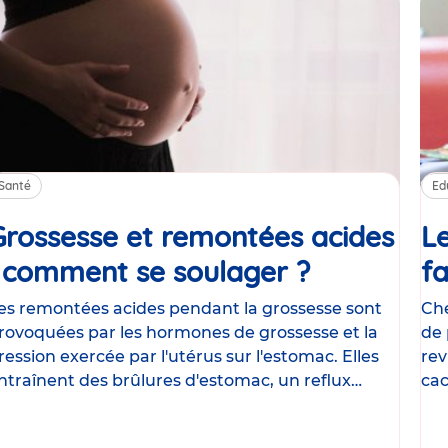
Santé
Ed
Grossesse et remontées acides
Le
: comment se soulager ?
Article
fa
es remontées acides pendant la grossesse sont
Che
rovoquées par les hormones de grossesse et la
de 
ression exercée par l'utérus sur l'estomac. Elles
rev
ntraînent des brûlures d'estomac, un reflux
cac
astrique
le