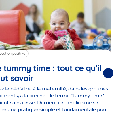
ucation positive
Alim
 tummy time : tout ce qu’il
Cha
Suivantes
ut savoir
Article
mé
con
z le pédiatre, à la maternité, dans les groupes
parents, à la crèche… le terme "tummy time"
Le la
ient sans cesse. Derrière cet anglicisme se
d’ut
he une pratique simple et fondamentale pour
temp
rapi
crée