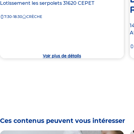
Adresse
Lotissement les serpolets
31620
CEPET
de
7:30-18:30
CRÈCHE
la
crèche
A
1
d
A
la
c
Voir plus de détails
Ces contenus peuvent vous intéresser