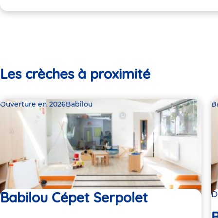
Les crèches à proximité
Ouverture en 2026
Babilou
B
Babilou Cépet Serpolet
D
B