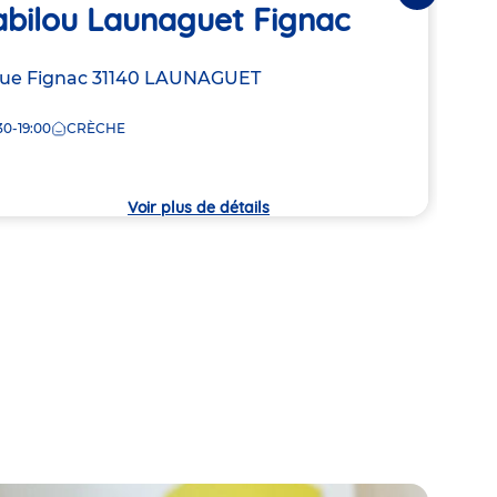
abilou Launaguet Fignac
Bab
resse
rue Fignac
31140
LAUNAGUET
Adre
7 Ru
de
30-19:00
CRÈCHE
7:00
la
che
crèc
Voir plus de détails