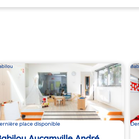
abilou
Bab
ernière place disponible
Der
abilou Aucamville André