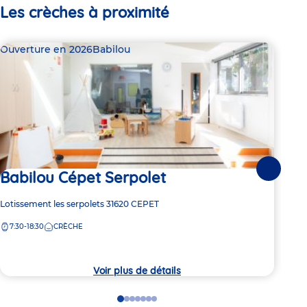
Les crèches à proximité
Ouverture en 2026
Babilou
Bab
Babilou Cépet Serpolet
Suivante
Dern
Ba
Adresse
Lotissement les serpolets
31620
CEPET
de
7:30-18:30
CRÈCHE
Adre
7 Ru
la
de
crèche
7:
la
crèc
Voir plus de détails
Go
Go
Go
Go
Go
Go
Go