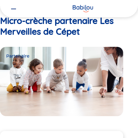
Vous
Accueil
Les Merveilles de Cépet
êtes
ici
Micro-crèche partenaire Les
Merveilles de Cépet
Partenaire