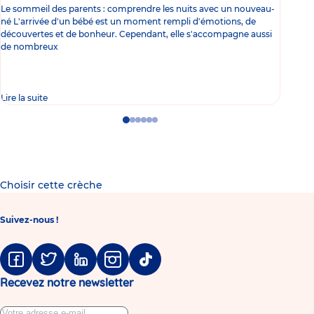
Le sommeil des parents : comprendre les nuits avec un nouveau-
Les 
né L'arrivée d'un bébé est un moment rempli d'émotions, de
les 
découvertes et de bonheur. Cependant, elle s'accompagne aussi
l'es
de nombreux
gast
Lire la suite
Lire 
Go
Go
Go
Go
Go
Go
to
to
to
to
to
to
slide
slide
slide
slide
slide
slide
1
2
3
4
5
6
Choisir cette crèche
Suivez-nous !
Facebook
Twitter
Linkedin
Instagram
Tiktok
Recevez notre newsletter