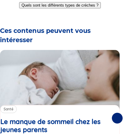
to
to
to
to
to
to
to
Quels sont les différents types de crèches ?
slide
slide
slide
slide
slide
slide
slide
1
2
3
4
5
6
7
Ces contenus peuvent vous
intéresser
Santé
Sa
Le manque de sommeil chez les
Gr
Suivante
jeunes parents
Article
co