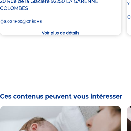
Adresse
20 Rue de la Glacière
92250
LA GARENNE
A
7
de
COLOMBES
d
la
la
8:00-19:00
CRÈCHE
crèche
c
Voir plus de détails
Ces contenus peuvent vous intéresser