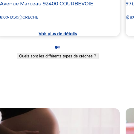
dresse
 Avenue Marceau
92400
COURBEVOIE
Ad
97b
e
de
8:00-19:30
CRÈCHE
8:
la
rèche
crè
Voir plus de détails
Go
Go
to
to
Quels sont les différents types de crèches ?
slide
slide
1
2