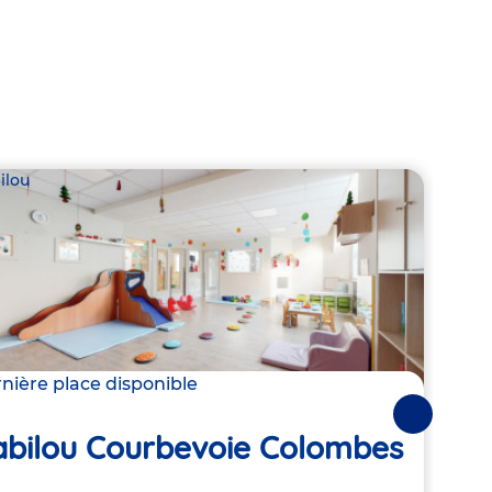
ilou
Babil
nière place disponible
2 pla
Suivantes
Ba
abilou Courbevoie Colombes
Dé