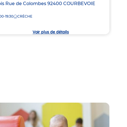
resse
is Rue de Colombes
92400
COURBEVOIE
Adre
12 R
00-19:30
CRÈCHE
de
8:00
la
che
crèc
Voir plus de détails