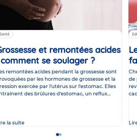
Santé
Ed
Grossesse et remontées acides
Le
: comment se soulager ?
Article
fa
es remontées acides pendant la grossesse sont
Che
rovoquées par les hormones de grossesse et la
de 
ression exercée par l'utérus sur l'estomac. Elles
rev
ntraînent des brûlures d'estomac, un reflux
cac
astrique
le
ire la suite
Lir
Go
Go