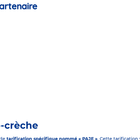
artenaire
o-crèche
 de
tarification spécifique nommé « PAJE »
. Cette tarificati