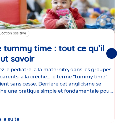
ucation positive
Alim
 tummy time : tout ce qu’il
Cha
Suivantes
ut savoir
Article
mé
con
z le pédiatre, à la maternité, dans les groupes
parents, à la crèche… le terme "tummy time"
Le la
ient sans cesse. Derrière cet anglicisme se
d’ut
he une pratique simple et fondamentale pour
temp
rapi
crée
e la suite
Lire 