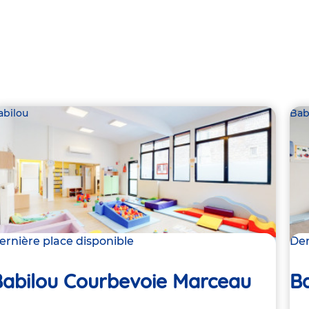
abilou
Bab
ernière place disponible
Der
Babilou Courbevoie Marceau
B