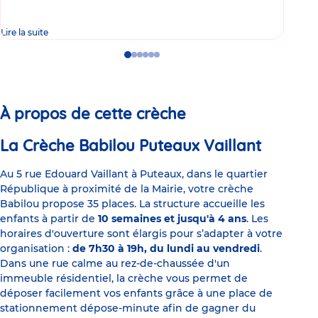
Lire la suite
Lire 
Go
Go
Go
Go
Go
Go
to
to
to
to
to
to
slide
slide
slide
slide
slide
slide
1
2
3
4
5
6
À propos de cette crèche
La Crèche Babilou Puteaux Vaillant
Au 5 rue Edouard Vaillant à Puteaux, dans le quartier
République à proximité de la Mairie, votre crèche
Babilou propose 35 places. La structure accueille les
enfants à partir de
10 semaines et jusqu'à 4 ans
. Les
horaires d'ouverture sont élargis pour s’adapter à votre
organisation :
de 7h30 à 19h, du lundi au vendredi
.
Dans une rue calme au rez-de-chaussée d'un
immeuble résidentiel, la crèche vous permet de
déposer facilement vos enfants grâce à une place de
stationnement dépose-minute afin de gagner du