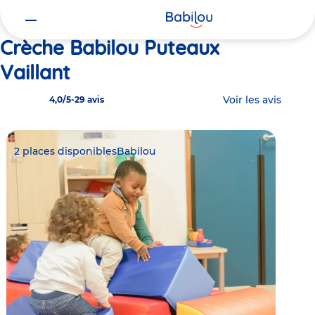
Vous
Accueil
Babilou Puteaux Vaillant
êtes
ici
Crèche Babilou Puteaux
Vaillant
Voir les avis
4,0/5
-
29 avis
2 places disponibles
Babilou