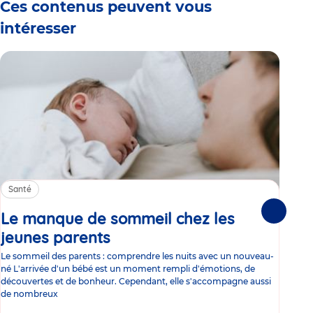
Ces contenus peuvent vous
intéresser
Santé
Sa
Le manque de sommeil chez les
Gr
Suivante
jeunes parents
Article
co
Le sommeil des parents : comprendre les nuits avec un nouveau-
Les 
né L'arrivée d'un bébé est un moment rempli d'émotions, de
les 
découvertes et de bonheur. Cependant, elle s'accompagne aussi
l'es
de nombreux
gast