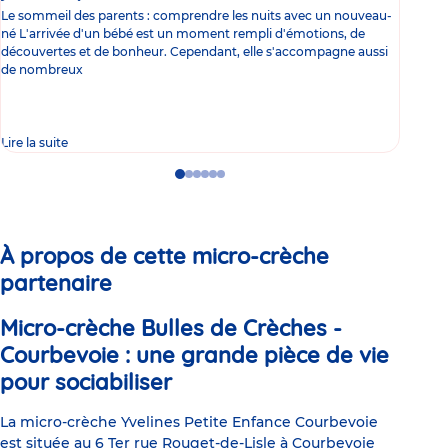
Le sommeil des parents : comprendre les nuits avec un nouveau-
Les 
né L'arrivée d'un bébé est un moment rempli d'émotions, de
les 
découvertes et de bonheur. Cependant, elle s'accompagne aussi
l'es
de nombreux
gast
Lire la suite
Lire 
Go
Go
Go
Go
Go
Go
to
to
to
to
to
to
slide
slide
slide
slide
slide
slide
1
2
3
4
5
6
À propos de cette micro-crèche
partenaire
Micro-crèche Bulles de Crèches -
Courbevoie : une grande pièce de vie
pour sociabiliser
La micro-crèche Yvelines Petite Enfance Courbevoie
est située au 6 Ter rue Rouget-de-Lisle à Courbevoie