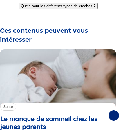
to
to
to
to
to
to
Quels sont les différents types de crèches ?
slide
slide
slide
slide
slide
slide
1
2
3
4
5
6
Ces contenus peuvent vous
intéresser
Santé
Sa
Le manque de sommeil chez les
Gr
Suivante
jeunes parents
Article
co