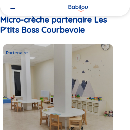
Vous
Accueil
Les P'tits Boss Courbevoie
êtes
ici
Micro-crèche partenaire Les
P'tits Boss Courbevoie
Partenaire