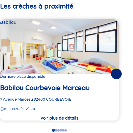
Les crèches à proximité
Babilou
Bab
Suivante
Dernière place disponible
Dern
Babilou Courbevoie Marceau
Ba
Adresse
7 Avenue Marceau
92400
COURBEVOIE
Adre
97bi
de
de
8:00-19:30
CRÈCHE
8:
la
la
crèche
crèc
Voir plus de détails
Go
Go
Go
Go
Go
Go