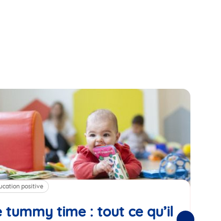
ucation positive
Alim
 tummy time : tout ce qu’il
Cha