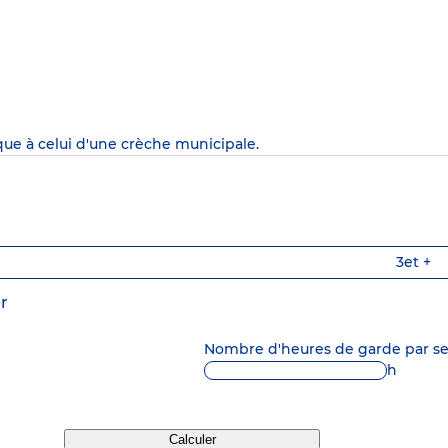
que à celui d'une crèche municipale.
3
et +
r
Nombre d'heures de garde par 
h
Calculer