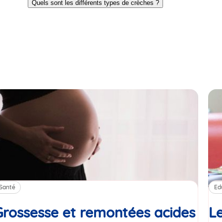
Quels sont les différents types de crèches ?
slide
slide
1
2
Santé
Ed
Grossesse et remontées acides
Le