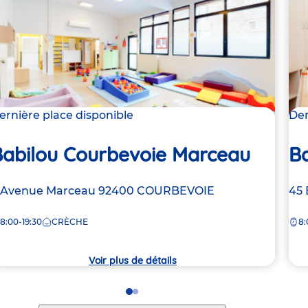
ernière place disponible
Der
Babilou Courbevoie Marceau
B
dresse
 Avenue Marceau
92400
COURBEVOIE
Ad
45 
e
de
8:00-19:30
CRÈCHE
8:
la
rèche
crè
Voir plus de détails
Go
Go
to
to