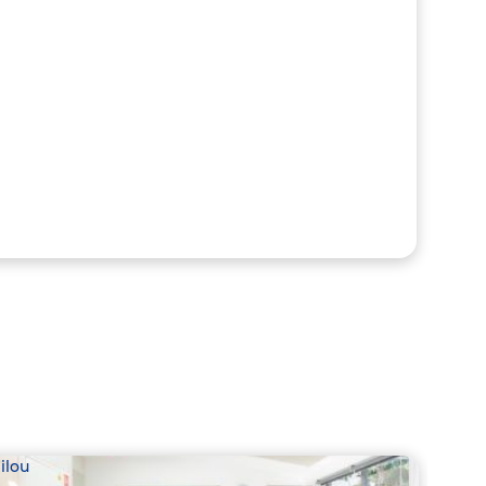
ilou
Babil