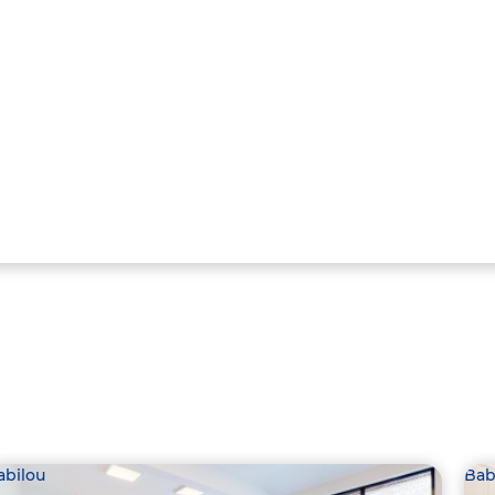
abilou
Bab