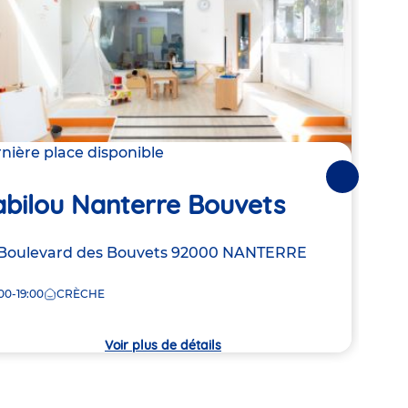
nière place disponible
2 pla
Suivantes
Ba
abilou Nanterre Bouvets
Dé
resse
Boulevard des Bouvets
92000
NANTERRE
Adre
12 R
00-19:00
CRÈCHE
de
8:00
la
che
crèc
Voir plus de détails