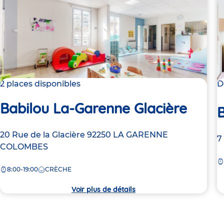
2 places disponibles
D
Babilou La-Garenne Glacière
Adresse
20 Rue de la Glacière
92250
LA GARENNE
A
7
de
COLOMBES
d
la
la
8:00-19:00
CRÈCHE
crèche
c
Voir plus de détails