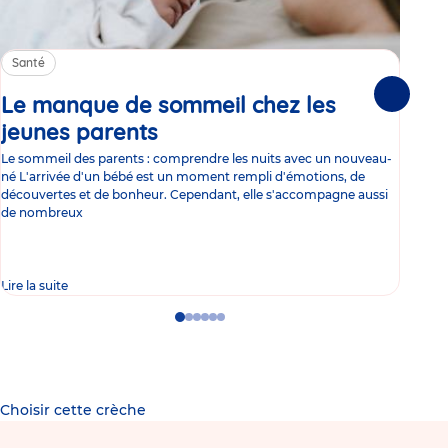
Santé
Sa
Le manque de sommeil chez les
Gr
Suivante
jeunes parents
Article
co
Le sommeil des parents : comprendre les nuits avec un nouveau-
Les 
né L'arrivée d'un bébé est un moment rempli d'émotions, de
les 
découvertes et de bonheur. Cependant, elle s'accompagne aussi
l'es
de nombreux
gast
Lire la suite
Lire 
Go
Go
Go
Go
Go
Go
to
to
to
to
to
to
slide
slide
slide
slide
slide
slide
1
2
3
4
5
6
Choisir cette crèche