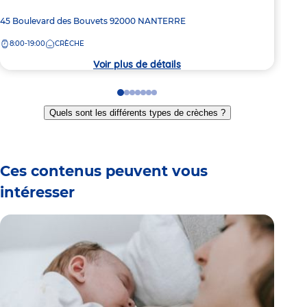
Adresse
45 Boulevard des Bouvets
92000
NANTERRE
Adre
20 R
de
de
8:00-19:00
CRÈCHE
8:
la
la
crèche
crèc
Voir plus de détails
Go
Go
Go
Go
Go
Go
Go
to
to
to
to
to
to
to
Quels sont les différents types de crèches ?
slide
slide
slide
slide
slide
slide
slide
1
2
3
4
5
6
7
Ces contenus peuvent vous
intéresser