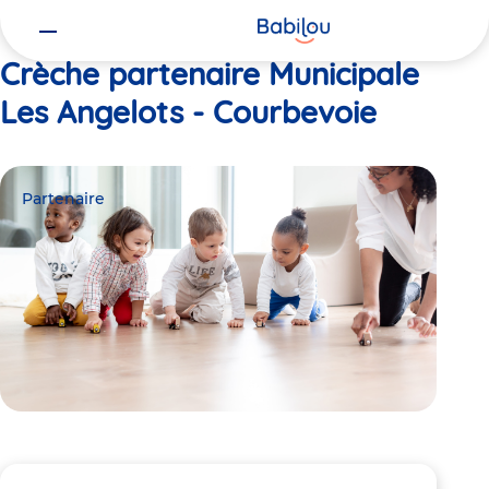
Vous
Accueil
Municipale Les Angelots - Courbevoie
êtes
ici
Crèche partenaire Municipale
Les Angelots - Courbevoie
Partenaire