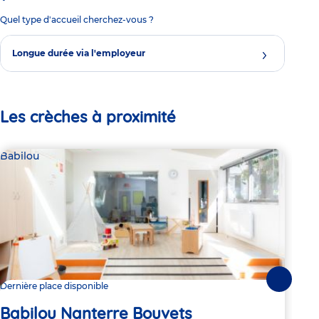
Quel type d'accueil cherchez-vous ?
Longue durée via l'employeur
Les crèches à proximité
Babilou
Bab
Suivante
Dernière place disponible
2 pl
Babilou Nanterre Bouvets
Ba