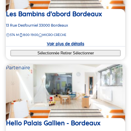
Les Bambins d'abord Bordeaux
Adresse
13 Rue Desfourniel
33000
Bordeaux
de
DISTANCE
574 M
8:00-19:00
MICRO-CRÈCHE
la
crèche
Voir plus de détails
Sélectionnée
Retirer
Sélectionner
Partenaire
Hello Palais Gallien - Bordeaux