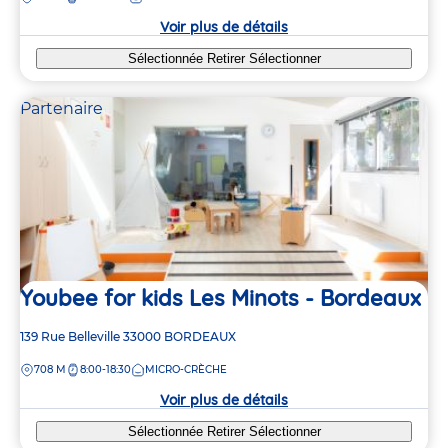
crèche
Voir plus de détails
Sélectionnée
Retirer
Sélectionner
Partenaire
Youbee for kids Les Minots - Bordeaux
Adresse
139 Rue Belleville
33000
BORDEAUX
de
DISTANCE
708 M
8:00-18:30
MICRO-CRÈCHE
la
crèche
Voir plus de détails
Sélectionnée
Retirer
Sélectionner