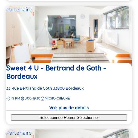
Partenaire
Sweet 4 U - Bertrand de Goth -
Bordeaux
Adresse
33 Rue Bertrand de Goth
33800
Bordeaux
de
DISTANCE
1,9 KM
8:00-19:30
MICRO-CRÈCHE
la
crèche
Voir plus de détails
Sélectionnée
Retirer
Sélectionner
Partenaire