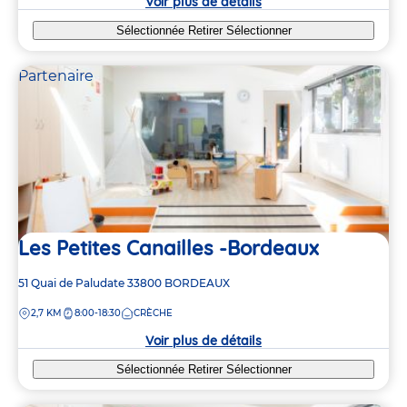
Voir plus de détails
Sélectionnée
Retirer
Sélectionner
Partenaire
Les Petites Canailles -Bordeaux
Adresse
51 Quai de Paludate
33800
BORDEAUX
de
DISTANCE
2,7 KM
8:00-18:30
CRÈCHE
la
crèche
Voir plus de détails
Sélectionnée
Retirer
Sélectionner