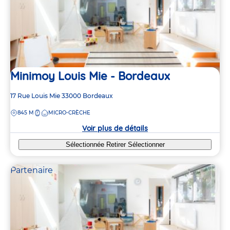
Minimoy Louis Mie - Bordeaux
Adresse
17 Rue Louis Mie
33000
Bordeaux
de
DISTANCE
845 M
MICRO-CRÈCHE
la
crèche
Voir plus de détails
Sélectionnée
Retirer
Sélectionner
2
2
Partenaire
3
3
2
2