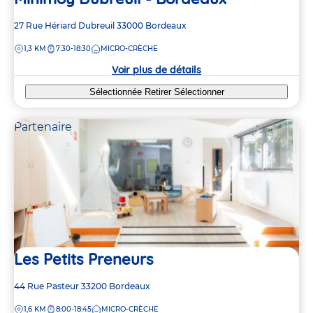
Adresse
27 Rue Hériard Dubreuil
33000
Bordeaux
de
DISTANCE
1,3 KM
7:30-18:30
MICRO-CRÈCHE
la
crèche
Voir plus de détails
Sélectionnée
Retirer
Sélectionner
Partenaire
Les Petits Preneurs
Adresse
44 Rue Pasteur
33200
Bordeaux
de
DISTANCE
1,6 KM
8:00-18:45
MICRO-CRÈCHE
la