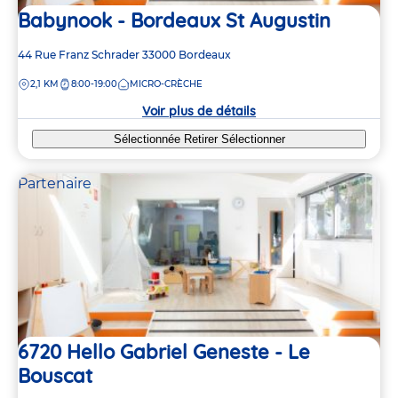
Babynook - Bordeaux St Augustin
Adresse
44 Rue Franz Schrader
33000
Bordeaux
de
DISTANCE
2,1 KM
8:00-19:00
MICRO-CRÈCHE
la
crèche
Voir plus de détails
Sélectionnée
Retirer
Sélectionner
Partenaire
6720 Hello Gabriel Geneste - Le
Bouscat