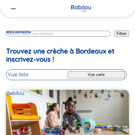
Vous
Gironde
êtes
ici
Votre recherche
Filtrer
Trouvez une crèche à Bordeaux et
inscrivez-vous !
Vue liste
Vue carte
Babilou