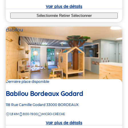
crèche
Voir plus de détails
Sélectionnée
Retirer
Sélectionner
Babilou
Dernière place disponible
Babilou Bordeaux Godard
Adresse
118 Rue Camille Godard
33000
BORDEAUX
de
DISTANCE
1,8 KM
8:00-19:00
MICRO-CRÈCHE
la
crèche
Voir plus de détails