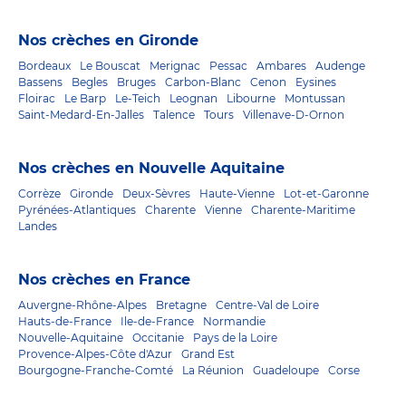
Nos crèches en Gironde
Bordeaux
Le Bouscat
Merignac
Pessac
Ambares
Audenge
Bassens
Begles
Bruges
Carbon-Blanc
Cenon
Eysines
Floirac
Le Barp
Le-Teich
Leognan
Libourne
Montussan
Saint-Medard-En-Jalles
Talence
Tours
Villenave-D-Ornon
Nos crèches en Nouvelle Aquitaine
Corrèze
Gironde
Deux-Sèvres
Haute-Vienne
Lot-et-Garonne
Pyrénées-Atlantiques
Charente
Vienne
Charente-Maritime
Landes
Nos crèches en France
Auvergne-Rhône-Alpes
Bretagne
Centre-Val de Loire
Hauts-de-France
Ile-de-France
Normandie
Nouvelle-Aquitaine
Occitanie
Pays de la Loire
Provence-Alpes-Côte d'Azur
Grand Est
Bourgogne-Franche-Comté
La Réunion
Guadeloupe
Corse