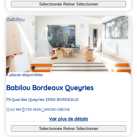
Sélectionnée
Retirer
Sélectionner
Babilou
4 places disponibles
Babilou Bordeaux Queyries
Adresse
79 Quai des Queyries
33100
BORDEAUX
de
DISTANCE
2,0 KM
7:30-18:30
MICRO-CRÈCHE
la
crèche
Voir plus de détails
Sélectionnée
Retirer
Sélectionner