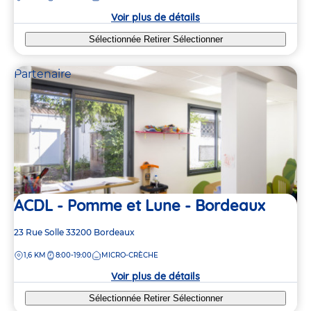
crèche
Voir plus de détails
Sélectionnée
Retirer
Sélectionner
Partenaire
ACDL - Pomme et Lune - Bordeaux
Adresse
23 Rue Solle
33200
Bordeaux
de
DISTANCE
1,6 KM
8:00-19:00
MICRO-CRÈCHE
la
crèche
Voir plus de détails
Sélectionnée
Retirer
Sélectionner