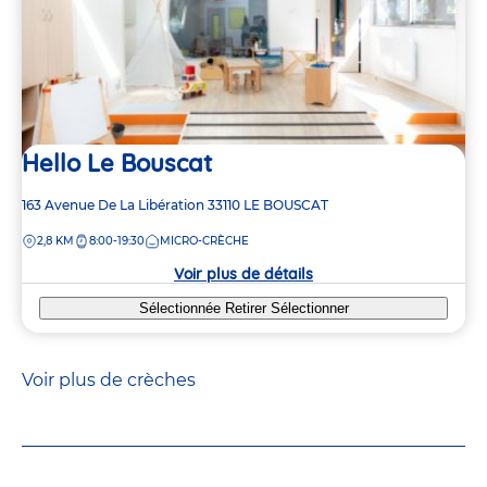
Hello Le Bouscat
Adresse
163 Avenue De La Libération
33110
LE BOUSCAT
de
DISTANCE
2,8 KM
8:00-19:30
MICRO-CRÈCHE
la
crèche
Voir plus de détails
Sélectionnée
Retirer
Sélectionner
Voir plus de crèches