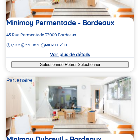
6
6
Minimoy Permentade - Bordeaux
3
3
3
3
Adresse
45 Rue Permentade
33000
Bordeaux
de
DISTANCE
1,3 KM
7:30-18:30
MICRO-CRÈCHE
la
2
2
crèche
Voir plus de détails
2
2
Sélectionnée
Retirer
Sélectionner
Partenaire
Minimoy Dubreuil - Bordeaux