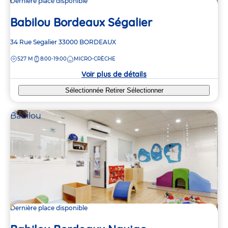
Dernière place disponible
Babilou Bordeaux Ségalier
Adresse
34 Rue Segalier
33000
BORDEAUX
de
DISTANCE
527 M
8:00-19:00
MICRO-CRÈCHE
la
crèche
Voir plus de détails
Sélectionnée
Retirer
Sélectionner
Babilou
Dernière place disponible