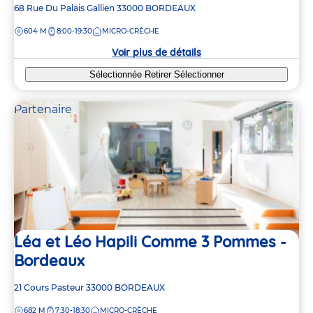
Adresse
68 Rue Du Palais Gallien
33000
BORDEAUX
de
DISTANCE
604 M
8:00-19:30
MICRO-CRÈCHE
la
crèche
Voir plus de détails
Sélectionnée
Retirer
Sélectionner
Partenaire
Léa et Léo Hapili Comme 3 Pommes -
Bordeaux
Adresse
21 Cours Pasteur
33000
BORDEAUX
de
DISTANCE
682 M
7:30-18:30
MICRO-CRÈCHE
la