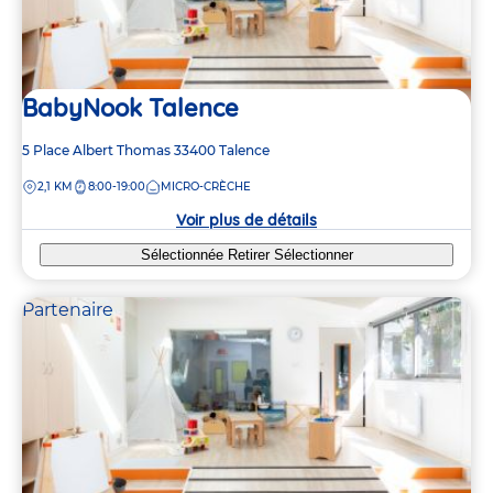
BabyNook Talence
Adresse
5 Place Albert Thomas
33400
Talence
de
DISTANCE
2,1 KM
8:00-19:00
MICRO-CRÈCHE
la
crèche
Voir plus de détails
Sélectionnée
Retirer
Sélectionner
Partenaire