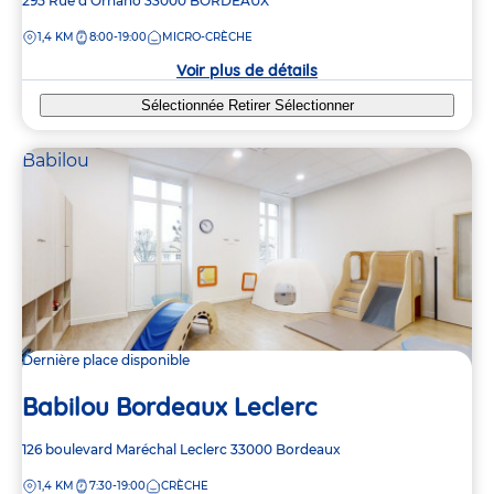
Adresse
295 Rue d'Ornano
33000
BORDEAUX
de
DISTANCE
1,4 KM
8:00-19:00
MICRO-CRÈCHE
la
crèche
Voir plus de détails
Sélectionnée
Retirer
Sélectionner
Babilou
Dernière place disponible
Babilou Bordeaux Leclerc
Adresse
126 boulevard Maréchal Leclerc
33000
Bordeaux
de
DISTANCE
1,4 KM
7:30-19:00
CRÈCHE
la