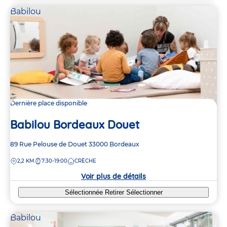
Babilou
Dernière place disponible
Babilou Bordeaux Douet
Adresse
89 Rue Pelouse de Douet
33000
Bordeaux
de
DISTANCE
2,2 KM
7:30-19:00
CRÈCHE
la
crèche
Voir plus de détails
Sélectionnée
Retirer
Sélectionner
Babilou