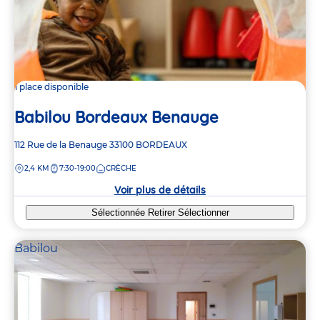
1 place disponible
Babilou Bordeaux Benauge
Adresse
112 Rue de la Benauge
33100
BORDEAUX
de
DISTANCE
2,4 KM
7:30-19:00
CRÈCHE
la
crèche
Voir plus de détails
Sélectionnée
Retirer
Sélectionner
Babilou