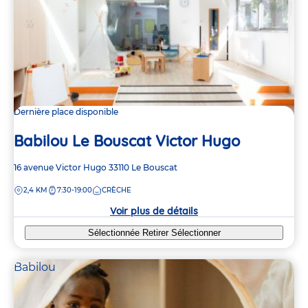
Dernière place disponible
Babilou Le Bouscat Victor Hugo
Adresse
16 avenue Victor Hugo
33110
Le Bouscat
de
DISTANCE
2,4 KM
7:30-19:00
CRÈCHE
la
crèche
Voir plus de détails
Sélectionnée
Retirer
Sélectionner
Babilou