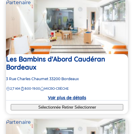
Partenaire
Les Bambins d'Abord Caudéran
Bordeaux
Adresse
3 Rue Charles Chaumet
33200
Bordeaux
de
DISTANCE
2,7 KM
8:00-19:00
MICRO-CRÈCHE
la
crèche
Voir plus de détails
Sélectionnée
Retirer
Sélectionner
Partenaire