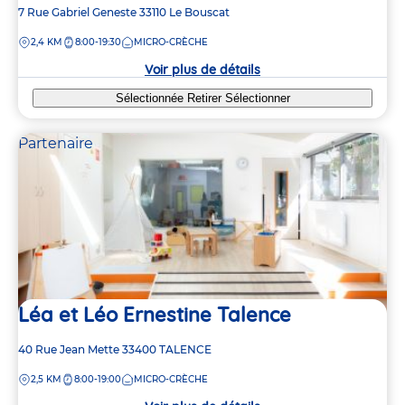
Adresse
7 Rue Gabriel Geneste
33110
Le Bouscat
de
DISTANCE
2,4 KM
8:00-19:30
MICRO-CRÈCHE
la
crèche
Voir plus de détails
Sélectionnée
Retirer
Sélectionner
Partenaire
Léa et Léo Ernestine Talence
Adresse
40 Rue Jean Mette
33400
TALENCE
de
DISTANCE
2,5 KM
8:00-19:00
MICRO-CRÈCHE
la
crèche