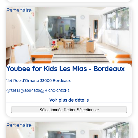
Partenaire
Youbee for Kids Les Mias - Bordeaux
Adresse
144 Rue d'Ornano
33000
Bordeaux
de
DISTANCE
726 M
8:00-18:30
MICRO-CRÈCHE
la
crèche
Voir plus de détails
Sélectionnée
Retirer
Sélectionner
Partenaire