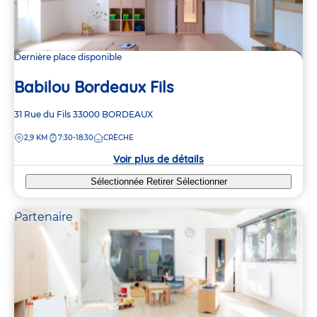
Dernière place disponible
Babilou Bordeaux Fils
Adresse
31 Rue du Fils
33000
BORDEAUX
de
DISTANCE
2,9 KM
7:30-18:30
CRÈCHE
la
crèche
Voir plus de détails
Sélectionnée
Retirer
Sélectionner
Partenaire