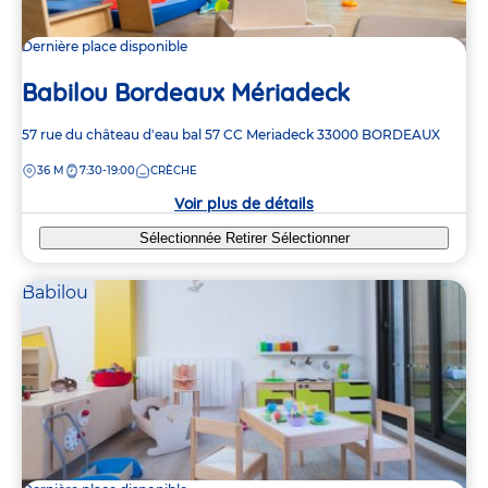
Dernière place disponible
Babilou Bordeaux Mériadeck
Adresse
57 rue du château d'eau
bal 57 CC Meriadeck
33000
BORDEAUX
de
DISTANCE
36 M
7:30-19:00
CRÈCHE
la
crèche
Voir plus de détails
Sélectionnée
Retirer
Sélectionner
Babilou