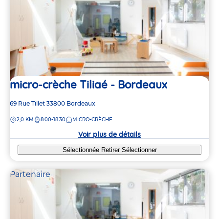
micro-crèche Tiliaé - Bordeaux
Adresse
69 Rue Tillet
33800
Bordeaux
de
DISTANCE
2,0 KM
8:00-18:30
MICRO-CRÈCHE
la
crèche
Voir plus de détails
Sélectionnée
Retirer
Sélectionner
Partenaire