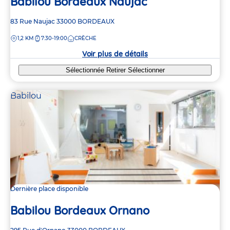
Babilou Bordeaux Naujac
Adresse
83 Rue Naujac
33000
BORDEAUX
de
DISTANCE
1,2 KM
7:30-19:00
CRÈCHE
la
crèche
Voir plus de détails
Sélectionnée
Retirer
Sélectionner
Babilou
Dernière place disponible
Babilou Bordeaux Ornano