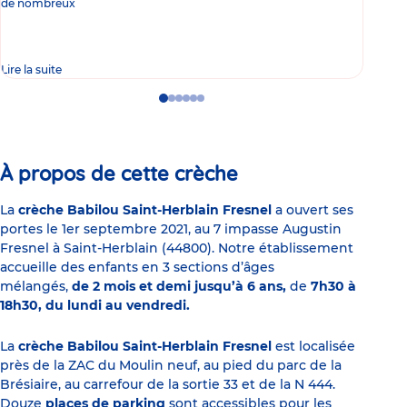
de nombreux
gast
Lire la suite
Lire 
Go
Go
Go
Go
Go
Go
to
to
to
to
to
to
slide
slide
slide
slide
slide
slide
1
2
3
4
5
6
À propos de cette crèche
La
crèche Babilou Saint-Herblain Fresnel
a ouvert ses
portes le 1er septembre 2021, au 7 impasse Augustin
Fresnel à Saint-Herblain (44800). Notre établissement
accueille des enfants en 3 sections d’âges
mélangés,
de 2 mois et demi jusqu’à 6 ans,
de
7h30 à
18h30, du lundi au vendredi.
La
crèche Babilou Saint-Herblain Fresnel
est localisée
près de la ZAC du Moulin neuf, au pied du parc de la
Brésiaire, au carrefour de la sortie 33 et de la N 444.
Douze
places de parking
sont accessibles pour les