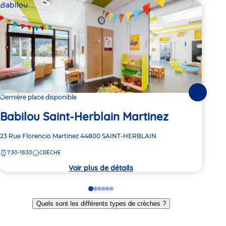
Babilou
Bab
Suivante
Dernière place disponible
3 pl
Babilou Saint-Herblain Martinez
Ba
Adresse
23 Rue Florencio Martinez
44800
SAINT-HERBLAIN
Adre
25 R
de
de
7:30-18:30
CRÈCHE
7:
la
la
crèche
crèc
Voir plus de détails
Go
Go
Go
Go
Go
Go
to
to
to
to
to
to
Quels sont les différents types de crèches ?
slide
slide
slide
slide
slide
slide
1
2
3
4
5
6