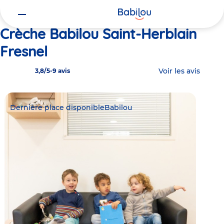
Vous
Accueil
Babilou Saint-Herblain Fresnel
êtes
ici
Crèche Babilou Saint-Herblain
Fresnel
Voir les avis
3,8/5
-
9 avis
Dernière place disponible
Babilou