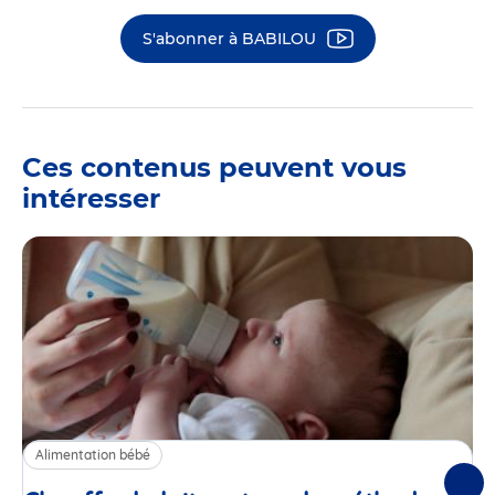
S'abonner à BABILOU
Ces contenus peuvent vous
intéresser
Alimentation bébé
Suiv