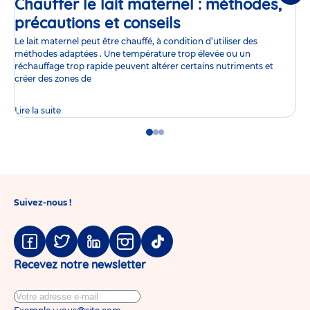
Chauffer le lait maternel : méthodes,
précautions et conseils
Article
Le lait maternel peut être chauffé, à condition d’utiliser des
méthodes adaptées . Une température trop élevée ou un
réchauffage trop rapide peuvent altérer certains nutriments et
créer des zones de
Lire la suite
Go
Go
Go
to
to
to
slide
slide
slide
1
2
3
Suivez-nous !
Facebook
Twitter
Linkedin
Instagram
Tiktok
Recevez notre newsletter