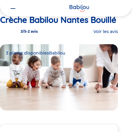
Vous
Accueil
Babilou Nantes Bouillé
êtes
ici
Crèche Babilou Nantes Bouillé
Voir les avis
3/5
-
2 avis
3 places disponibles
Babilou