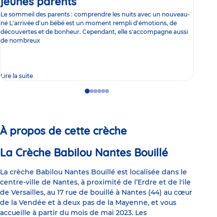
jeunes parents
Article
co
Le sommeil des parents : comprendre les nuits avec un nouveau-
Les 
né L'arrivée d'un bébé est un moment rempli d'émotions, de
les 
découvertes et de bonheur. Cependant, elle s'accompagne aussi
l'es
de nombreux
gast
Lire la suite
Lire 
Go
Go
Go
Go
Go
Go
to
to
to
to
to
to
slide
slide
slide
slide
slide
slide
1
2
3
4
5
6
À propos de cette crèche
La Crèche Babilou Nantes Bouillé
La crèche Babilou Nantes Bouillé est localisée dans le
centre-ville de Nantes, à proximité de l’Erdre et de l'ile
de Versailles, au 17 rue de bouillé à Nantes (44) au cœur
de la Vendée et à deux pas de la Mayenne, et vous
accueille à partir du mois de mai 2023. Les