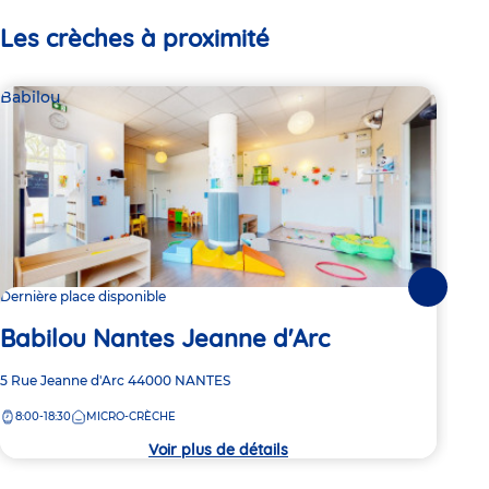
Les crèches à proximité
Babilou
Bab
Suivante
Dernière place disponible
Dern
Babilou Nantes Jeanne d'Arc
Ba
Adresse
5 Rue Jeanne d'Arc
44000
NANTES
Adre
2 Bo
de
de
8:00-18:30
MICRO-CRÈCHE
8:
la
la
crèche
crèc
Voir plus de détails