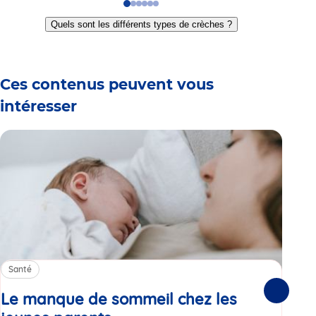
Go
Go
Go
Go
Go
Go
to
to
to
to
to
to
Quels sont les différents types de crèches ?
slide
slide
slide
slide
slide
slide
1
2
3
4
5
6
Ces contenus peuvent vous
intéresser
Santé
Sa
Le manque de sommeil chez les
Gr
Suivante