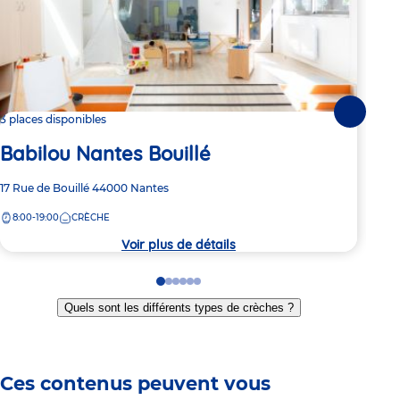
Suivante
3 places disponibles
Dern
Babilou Nantes Bouillé
Ba
Adresse
17 Rue de Bouillé
44000
Nantes
Adre
2 Bo
de
de
8:00-19:00
CRÈCHE
8:
la
la
crèche
crèc
Voir plus de détails
Go
Go
Go
Go
Go
Go
to
to
to
to
to
to
Quels sont les différents types de crèches ?
slide
slide
slide
slide
slide
slide
1
2
3
4
5
6
Ces contenus peuvent vous