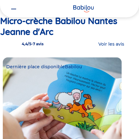
Vous
Accueil
Babilou Nantes Jeanne d'Arc
êtes
ici
Micro-crèche Babilou Nantes
Jeanne d'Arc
Voir les avis
4,4/5
-
7 avis
Dernière place disponible
Babilou