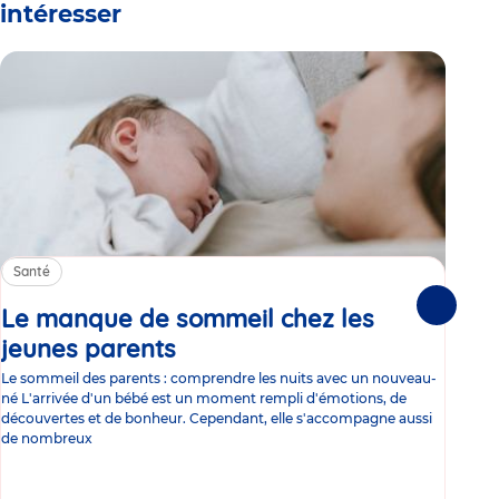
intéresser
Santé
Sa
Le manque de sommeil chez les
Gr
Suivante
jeunes parents
Article
co
Le sommeil des parents : comprendre les nuits avec un nouveau-
Les 
né L'arrivée d'un bébé est un moment rempli d'émotions, de
les 
découvertes et de bonheur. Cependant, elle s'accompagne aussi
l'es
de nombreux
gast