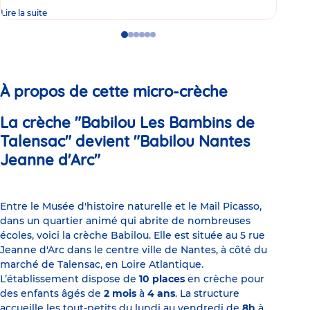
Lire la suite
Lire 
Go
Go
Go
Go
Go
Go
to
to
to
to
to
to
slide
slide
slide
slide
slide
slide
1
2
3
4
5
6
À propos de cette micro-crèche
La crèche "Babilou Les Bambins de
Talensac" devient "Babilou Nantes
Jeanne d'Arc"
Entre le Musée d'histoire naturelle et le Mail Picasso,
dans un quartier animé qui abrite de nombreuses
écoles, voici la crèche Babilou. Elle est située au 5 rue
Jeanne d'Arc dans le centre ville de Nantes, à côté du
marché de Talensac, en Loire Atlantique.
L’établissement dispose de
10 places
en crèche pour
des enfants âgés de
2 mois
à
4 ans
. La structure
accueille les tout-petits du lundi au vendredi de
8h
à