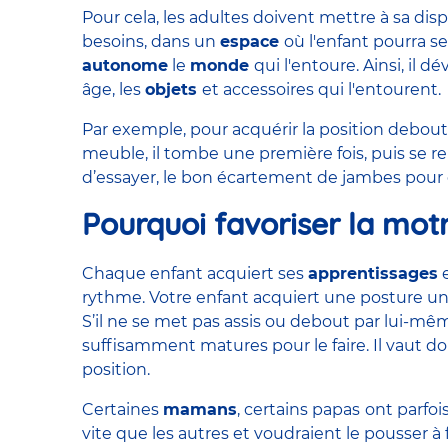
Pour cela, les adultes doivent mettre à sa dis
besoins, dans un
espace
où l'enfant pourra s
autonome
le
monde
qui l'entoure. Ainsi, il 
âge, les
objets
et accessoires qui l'entourent.
Par exemple, pour acquérir la position debout
meuble, il tombe une première fois, puis se relè
d’essayer, le bon écartement de jambes pour g
Pourquoi favoriser la motri
Chaque enfant acquiert ses
apprentissages
e
rythme. Votre enfant acquiert une posture une
S’il ne se met pas assis ou debout par lui-mê
suffisamment matures pour le faire. Il vaut do
position.
Certaines
mamans
, certains papas
ont parfoi
vite que les autres et voudraient le pousser à 