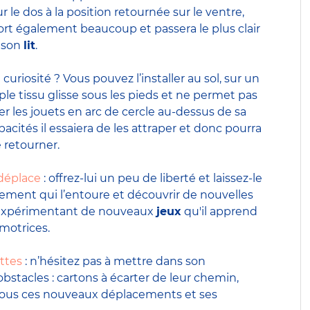
 le dos à la position retournée sur le ventre,
 dort également beaucoup et passera le plus clair
 son
lit
.
 curiosité ? Vous pouvez l’installer au sol, sur un
mple tissu glisse sous les pieds et ne permet pas
r les jouets en arc de cercle au-dessus de sa
acités il essaiera de les attraper et donc pourra
 retourner.
 déplace
: offrez-lui un peu de liberté et laissez-le
nnement qui l’entoure et découvrir de nouvelles
n expérimentant de nouveaux
jeux
qu'il apprend
motrices.
attes
: n’hésitez pas à mettre dans son
stacles : cartons à écarter de leur chemin,
er tous ces nouveaux déplacements et ses