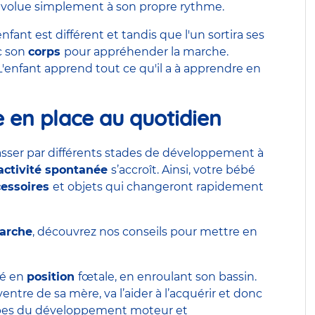
 évolue simplement à son propre rythme.
ant est différent et tandis que l'un sortira ses
c son
corps
pour appréhender la marche.
. L'enfant apprend tout ce qu'il a à apprendre en
e en place au quotidien
asser par différents stades de développement à
activité spontanée
s’accroît. Ainsi, votre bébé
cessoires
et objets qui changeront rapidement
marche
, découvrez nos conseils pour mettre en
bé en
position
fœtale, en enroulant son bassin.
 ventre de sa mère, va l’aider à l’acquérir et donc
tapes du développement moteur et