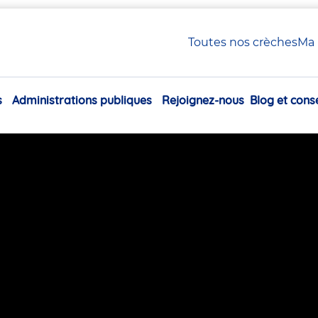
ttre en place avec votre enfant ?
Toutes nos crèches
Ma 
 comment la mettre en plac
s
Administrations publiques
Rejoignez-nous
Blog et conse
19/09/2019
Navigation
principale