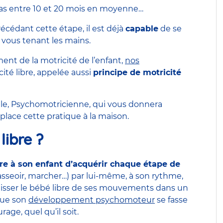
 pas entre 10 et 20 mois en moyenne…
écédant cette étape, il est déjà
capable
de se
 vous tenant les mains.
nt de la motricité de l’enfant,
nos
ité libre, appelée aussi
principe de motricité
le, Psychomotricienne, qui vous donnera
place cette pratique à la maison.
libre ?
re à son enfant d’acquérir chaque étape de
’asseoir, marcher…) par lui-même, à son rythme,
t laisser le bébé libre de ses mouvements dans un
que son
développement psychomoteur
se fasse
age, quel qu’il soit.