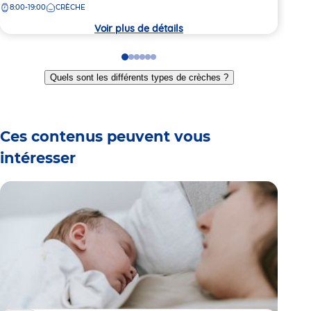
8:00-19:00
CRÈCHE
8:
la
la
crèche
crèc
Voir plus de détails
Go
Go
Go
Go
Go
Go
to
to
to
to
to
to
Quels sont les différents types de crèches ?
slide
slide
slide
slide
slide
slide
1
2
3
4
5
6
Ces contenus peuvent vous
intéresser