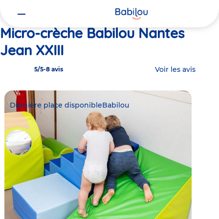
Vous
Accueil
Babilou Nantes Jean XXIII
êtes
ici
Micro-crèche Babilou Nantes
Jean XXIII
Voir les avis
5/5
-
8 avis
Dernière place disponible
Babilou