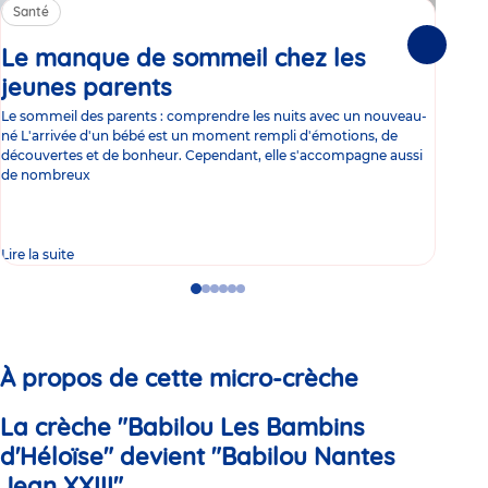
Santé
Sa
Le manque de sommeil chez les
Gr
Suivante
jeunes parents
Article
co
Le sommeil des parents : comprendre les nuits avec un nouveau-
Les 
né L'arrivée d'un bébé est un moment rempli d'émotions, de
les 
découvertes et de bonheur. Cependant, elle s'accompagne aussi
l'es
de nombreux
gast
Lire la suite
Lire 
Go
Go
Go
Go
Go
Go
to
to
to
to
to
to
slide
slide
slide
slide
slide
slide
1
2
3
4
5
6
À propos de cette micro-crèche
La crèche "Babilou Les Bambins
d'Héloïse" devient "Babilou Nantes
Jean XXIII"