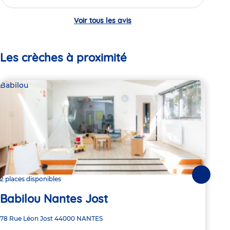
Voir tous les avis
Les crèches à proximité
Babilou
Bab
Suivante
2 places disponibles
3 pl
Babilou Nantes Jost
Ba
Adresse
78 Rue Léon Jost
44000
NANTES
Adre
17 R
de
de