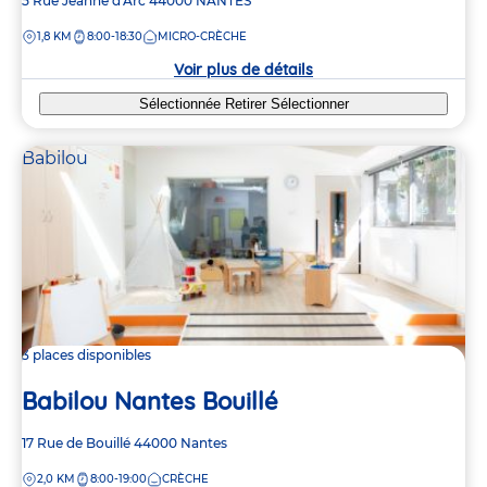
Adresse
5 Rue Jeanne d'Arc
44000
NANTES
de
DISTANCE
1,8 KM
8:00-18:30
MICRO-CRÈCHE
la
crèche
Voir plus de détails
Sélectionnée
Retirer
Sélectionner
Babilou
3 places disponibles
Babilou Nantes Bouillé
Adresse
17 Rue de Bouillé
44000
Nantes
de
DISTANCE
2,0 KM
8:00-19:00
CRÈCHE
la