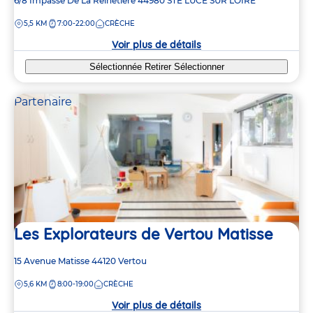
Adresse
6/8 Impasse De La Reinetière
44980
STE LUCE SUR LOIRE
de
DISTANCE
5,5 KM
7:00-22:00
CRÈCHE
la
crèche
Voir plus de détails
Sélectionnée
Retirer
Sélectionner
Partenaire
Les Explorateurs de Vertou Matisse
Adresse
15 Avenue Matisse
44120
Vertou
de
DISTANCE
5,6 KM
8:00-19:00
CRÈCHE
la
crèche
Voir plus de détails