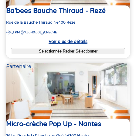
Ba'bees Bauche Thiraud - Rezé
Adresse
Rue de la Bauche Thiraud
44400
Rezé
de
DISTANCE
6,1 KM
7:30-19:00
CRÈCHE
la
crèche
Voir plus de détails
Sélectionnée
Retirer
Sélectionner
Partenaire
Micro-crèche Pop Up - Nantes
Adresse
26 bis Rue de la Planche au Gué
44300
Nantes