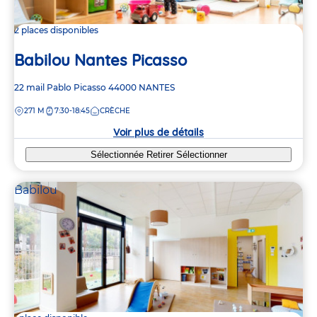
2 places disponibles
Babilou Nantes Picasso
Adresse
22 mail Pablo Picasso
44000
NANTES
de
DISTANCE
271 M
7:30-18:45
CRÈCHE
la
crèche
Voir plus de détails
Sélectionnée
Retirer
Sélectionner
Babilou