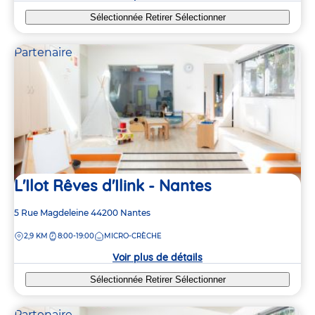
Sélectionnée
Retirer
Sélectionner
Partenaire
L'Ilot Rêves d'Ilink - Nantes
Adresse
5 Rue Magdeleine
44200
Nantes
de
DISTANCE
2,9 KM
8:00-19:00
MICRO-CRÈCHE
la
crèche
Voir plus de détails
Sélectionnée
Retirer
Sélectionner
Partenaire