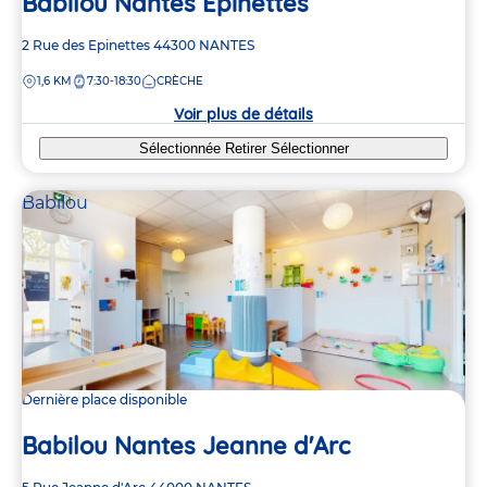
Babilou Nantes Epinettes
Adresse
2 Rue des Epinettes
44300
NANTES
de
DISTANCE
1,6 KM
7:30-18:30
CRÈCHE
la
crèche
Voir plus de détails
Sélectionnée
Retirer
Sélectionner
Babilou
Dernière place disponible
Babilou Nantes Jeanne d'Arc