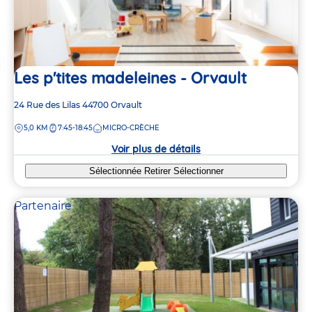
Les p'tites madeleines - Orvault
Adresse
24 Rue des Lilas
44700
Orvault
de
DISTANCE
5,0 KM
7:45-18:45
MICRO-CRÈCHE
la
crèche
Voir plus de détails
Sélectionnée
Retirer
Sélectionner
Partenaire