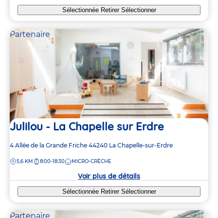
Sélectionnée
Retirer
Sélectionner
Partenaire
Julilou - La Chapelle sur Erdre
Adresse
4 Allée de la Grande Friche
44240
La Chapelle-sur-Erdre
de
DISTANCE
5,6 KM
8:00-18:30
MICRO-CRÈCHE
la
crèche
Voir plus de détails
Sélectionnée
Retirer
Sélectionner
Partenaire