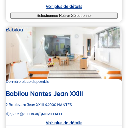
crèche
Voir plus de détails
Sélectionnée
Retirer
Sélectionner
Babilou
Dernière place disponible
Babilou Nantes Jean XXIII
Adresse
2 Boulevard Jean XXIII
44000
NANTES
de
DISTANCE
3,3 KM
8:00-18:30
MICRO-CRÈCHE
la
crèche
Voir plus de détails