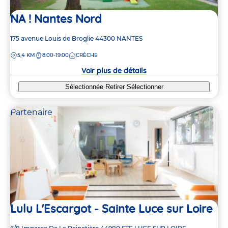
NA ! Nantes Nord
Adresse
175 avenue Louis de Broglie
44300
NANTES
de
DISTANCE
5,4 KM
8:00-19:00
CRÈCHE
la
crèche
Voir plus de détails
Sélectionnée
Retirer
Sélectionner
Partenaire
Lulu L'Escargot - Sainte Luce sur Loire