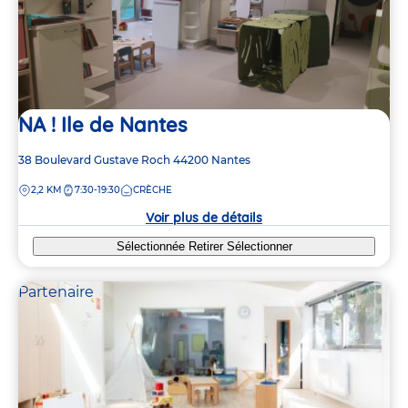
NA ! Ile de Nantes
Adresse
38 Boulevard Gustave Roch
44200
Nantes
de
DISTANCE
2,2 KM
7:30-19:30
CRÈCHE
la
crèche
Voir plus de détails
Sélectionnée
Retirer
Sélectionner
Partenaire