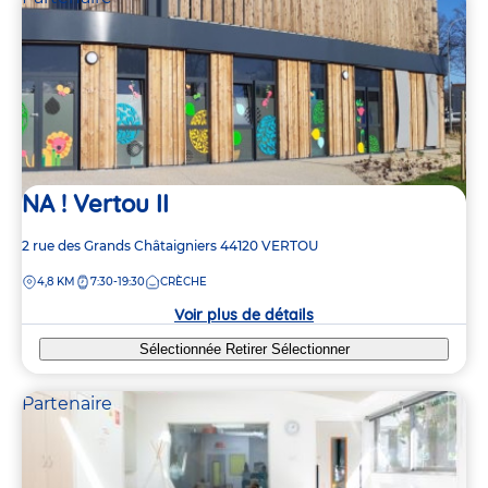
NA ! Vertou II
Adresse
2 rue des Grands Châtaigniers
44120
VERTOU
de
DISTANCE
4,8 KM
7:30-19:30
CRÈCHE
la
crèche
Voir plus de détails
Sélectionnée
Retirer
Sélectionner
Partenaire