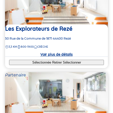
Les Explorateurs de Rezé
Adresse
50 Rue de la Commune de 1871
44400
Rezé
de
DISTANCE
3,3 KM
8:00-19:00
CRÈCHE
la
crèche
Voir plus de détails
Sélectionnée
Retirer
Sélectionner
Partenaire