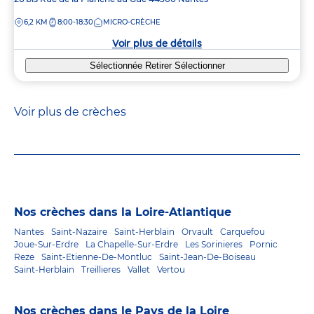
de
DISTANCE
6,2 KM
8:00-18:30
MICRO-CRÈCHE
la
crèche
Voir plus de détails
Sélectionnée
Retirer
Sélectionner
Voir plus de crèches
Nos crèches dans la Loire-Atlantique
Nantes
Saint-Nazaire
Saint-Herblain
Orvault
Carquefou
Joue-Sur-Erdre
La Chapelle-Sur-Erdre
Les Sorinieres
Pornic
Reze
Saint-Etienne-De-Montluc
Saint-Jean-De-Boiseau
Saint-Herblain
Treillieres
Vallet
Vertou
Nos crèches dans le Pays de la Loire