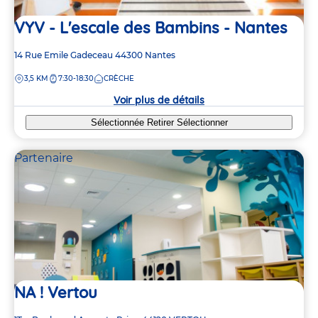
VYV - L'escale des Bambins - Nantes
Adresse
14 Rue Emile Gadeceau
44300
Nantes
de
DISTANCE
3,5 KM
7:30-18:30
CRÈCHE
la
crèche
Voir plus de détails
Sélectionnée
Retirer
Sélectionner
Partenaire
2
2
3
3
3
3
NA ! Vertou
5
5