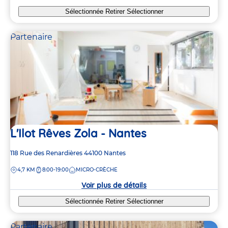
Sélectionnée
Retirer
Sélectionner
Partenaire
L'Ilot Rêves Zola - Nantes
Adresse
118 Rue des Renardières
44100
Nantes
de
DISTANCE
4,7 KM
8:00-19:00
MICRO-CRÈCHE
la
crèche
Voir plus de détails
Sélectionnée
Retirer
Sélectionner
Partenaire