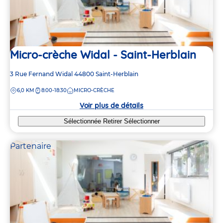
Micro-crèche Widal - Saint-Herblain
Adresse
3 Rue Fernand Widal
44800
Saint-Herblain
de
DISTANCE
6,0 KM
8:00-18:30
MICRO-CRÈCHE
la
crèche
Voir plus de détails
Sélectionnée
Retirer
Sélectionner
Partenaire