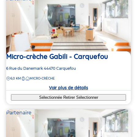
Micro-crèche Gabili - Carquefou
Adresse
6 Rue du Danemark
44470
Carquefou
de
DISTANCE
6,0 KM
MICRO-CRÈCHE
la
crèche
Voir plus de détails
Sélectionnée
Retirer
Sélectionner
Partenaire