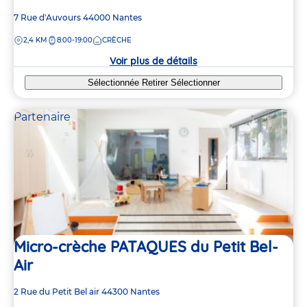
Adresse
7 Rue d'Auvours
44000
Nantes
de
DISTANCE
2,4 KM
8:00-19:00
CRÈCHE
la
crèche
Voir plus de détails
Sélectionnée
Retirer
Sélectionner
Partenaire
Micro-crèche PATAQUES du Petit Bel-
Air
Adresse
2 Rue du Petit Bel air
44300
Nantes
de