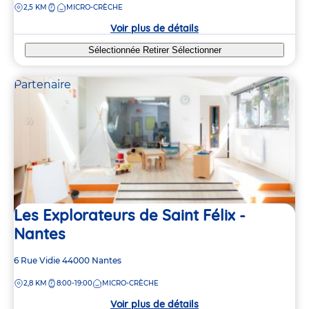
DISTANCE
2,5 KM
MICRO-CRÈCHE
la
crèche
Voir plus de détails
Sélectionnée
Retirer
Sélectionner
Partenaire
Les Explorateurs de Saint Félix -
Nantes
Adresse
6 Rue Vidie
44000
Nantes
de
DISTANCE
2,8 KM
8:00-19:00
MICRO-CRÈCHE
la
crèche
Voir plus de détails