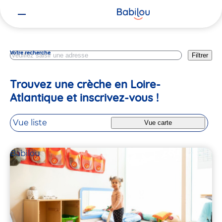
Vous
Pays De La Loire
êtes
ici
Votre recherche
Filtrer
Trouvez une crèche en Loire-
Atlantique et inscrivez-vous !
Vue liste
Vue carte
Babilou