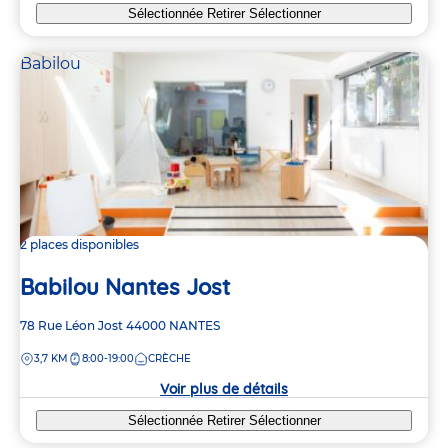
Sélectionnée
Retirer
Sélectionner
Babilou
2 places disponibles
Babilou Nantes Jost
Adresse
78 Rue Léon Jost
44000
NANTES
de
DISTANCE
3,7 KM
8:00-19:00
CRÈCHE
la
crèche
Voir plus de détails
Sélectionnée
Retirer
Sélectionner