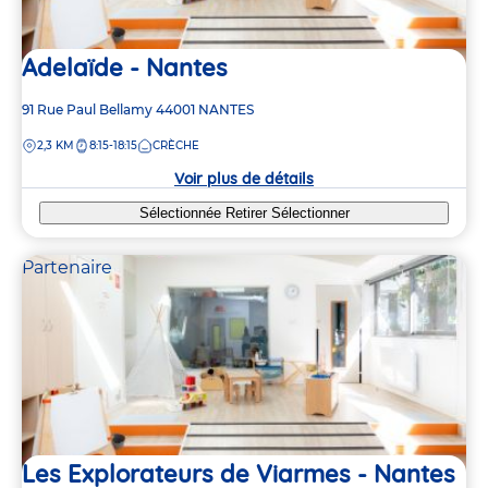
Adelaïde - Nantes
Adresse
91 Rue Paul Bellamy
44001
NANTES
de
DISTANCE
2,3 KM
8:15-18:15
CRÈCHE
la
crèche
Voir plus de détails
Sélectionnée
Retirer
Sélectionner
Partenaire
Les Explorateurs de Viarmes - Nantes