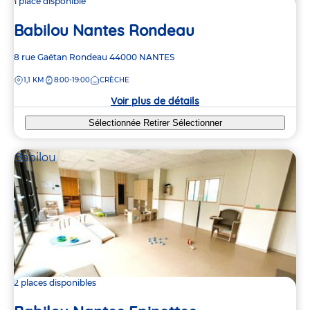
1 place disponible
Babilou Nantes Rondeau
Adresse
8 rue Gaëtan Rondeau
44000
NANTES
de
DISTANCE
1,1 KM
8:00-19:00
CRÈCHE
la
crèche
Voir plus de détails
Sélectionnée
Retirer
Sélectionner
Babilou
2 places disponibles