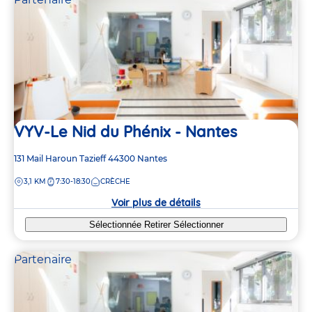
VYV-Le Nid du Phénix - Nantes
Adresse
131 Mail Haroun Tazieff
44300
Nantes
de
DISTANCE
3,1 KM
7:30-18:30
CRÈCHE
la
crèche
Voir plus de détails
Sélectionnée
Retirer
Sélectionner
Partenaire