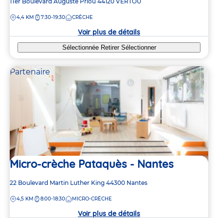
Adresse
1Ter Boulevard Auguste Priou
44120
VERTOU
de
7
7
DISTANCE
4,4 KM
7:30-19:30
CRÈCHE
la
crèche
Voir plus de détails
Sélectionnée
Retirer
Sélectionner
Partenaire
3
3
Micro-crèche Pataquès - Nantes
Adresse
22 Boulevard Martin Luther King
44300
Nantes
de
DISTANCE
4,5 KM
8:00-18:30
MICRO-CRÈCHE
la
crèche
Voir plus de détails