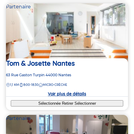
Partenaire
Tom & Josette Nantes
Adresse
63 Rue Gaston Turpin
44000
Nantes
de
DISTANCE
1,1 KM
8:00-18:30
MICRO-CRÈCHE
la
crèche
Voir plus de détails
Sélectionnée
Retirer
Sélectionner
Partenaire