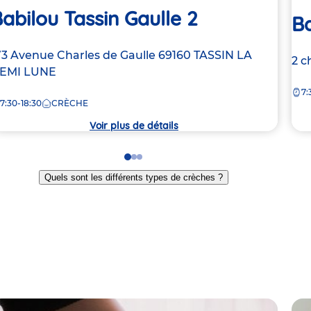
abilou Tassin Gaulle 2
Ba
dresse
73 Avenue Charles de Gaulle
69160
TASSIN LA
Ad
2 c
e
EMI LUNE
de
7:
la
7:30-18:30
CRÈCHE
rèche
crè
Voir plus de détails
Go
Go
Go
to
to
to
Quels sont les différents types de crèches ?
slide
slide
slide
1
2
3