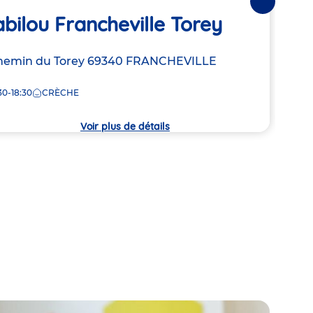
Suivantes
bilou Francheville Torey
Ba
resse
hemin du Torey
69340
FRANCHEVILLE
Adre
86-8
de
30-18:30
CRÈCHE
7:30
la
che
crèc
Voir plus de détails