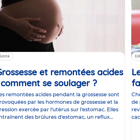
Santé
Ed
Grossesse et remontées acides
Le
: comment se soulager ?
Article
fa
es remontées acides pendant la grossesse sont
Che
rovoquées par les hormones de grossesse et la
de 
ression exercée par l'utérus sur l'estomac. Elles
rev
ntraînent des brûlures d'estomac, un reflux
cac
astrique
le