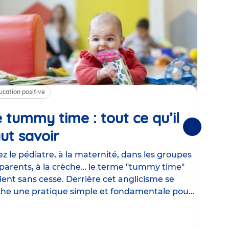
ucation positive
Alim
 tummy time : tout ce qu’il
Cha
Suivantes
ut savoir
Article
mé
con
z le pédiatre, à la maternité, dans les groupes
parents, à la crèche… le terme "tummy time"
Le la
ient sans cesse. Derrière cet anglicisme se
d’ut
he une pratique simple et fondamentale pour
temp
rapi
crée