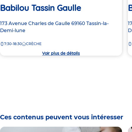
Babilou Tassin Gaulle
B
Adresse
173 Avenue Charles de Gaulle
69160
Tassin-la-
A
1
de
Demi-lune
d
D
la
la
7:30-18:30
CRÈCHE
crèche
c
Voir plus de détails
Ces contenus peuvent vous intéresser