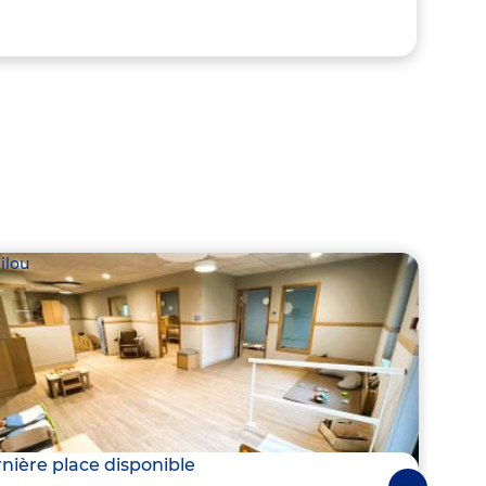
ilou
Babil
nière place disponible
Derni