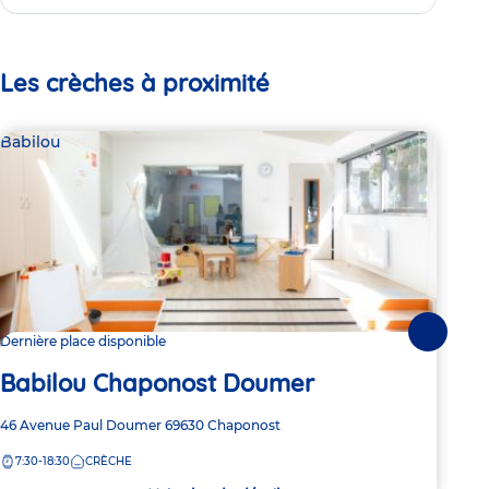
Les crèches à proximité
Babilou
Bab
Suivante
Dernière place disponible
1 pl
Babilou Chaponost Doumer
Ba
Adresse
46 Avenue Paul Doumer
69630
Chaponost
Adre
119 
de
de
7:30-18:30
CRÈCHE
7:
la
la
crèche
crèc