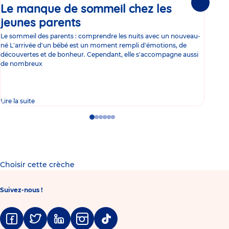
Le manque de sommeil chez les
Gr
Suivante
jeunes parents
Article
co
Le sommeil des parents : comprendre les nuits avec un nouveau-
Les 
né L'arrivée d'un bébé est un moment rempli d'émotions, de
les 
découvertes et de bonheur. Cependant, elle s'accompagne aussi
l'es
de nombreux
gast
Lire la suite
Lire 
Go
Go
Go
Go
Go
Go
to
to
to
to
to
to
slide
slide
slide
slide
slide
slide
1
2
3
4
5
6
Choisir cette crèche
Suivez-nous !
Facebook
Twitter
Linkedin
Instagram
Tiktok