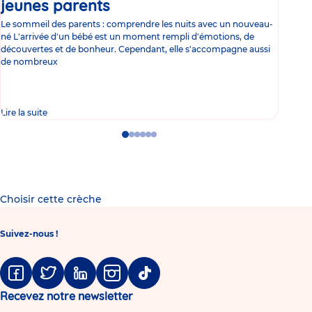
jeunes parents
Article
co
Le sommeil des parents : comprendre les nuits avec un nouveau-
Les 
né L'arrivée d'un bébé est un moment rempli d'émotions, de
les 
découvertes et de bonheur. Cependant, elle s'accompagne aussi
l'es
de nombreux
gast
Lire la suite
Lire 
Go
Go
Go
Go
Go
Go
to
to
to
to
to
to
slide
slide
slide
slide
slide
slide
1
2
3
4
5
6
Choisir cette crèche
Suivez-nous !
Facebook
Twitter
Linkedin
Instagram
Tiktok
Recevez notre newsletter