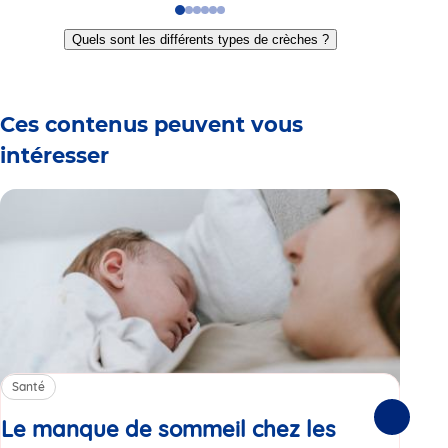
Go
Go
Go
Go
Go
Go
to
to
to
to
to
to
Quels sont les différents types de crèches ?
slide
slide
slide
slide
slide
slide
1
2
3
4
5
6
Ces contenus peuvent vous
intéresser
Santé
Sa
Le manque de sommeil chez les
Gr
Suivante