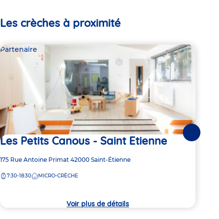
Les crèches à proximité
Partenaire
Par
Suivante
Les Petits Canous - Saint Etienne
Le
Ja
Adresse
175 Rue Antoine Primat
42000
Saint-Étienne
de
Adre
3 Im
7:30-18:30
MICRO-CRÈCHE
la
de
crèche
7:
la
crèc
Voir plus de détails