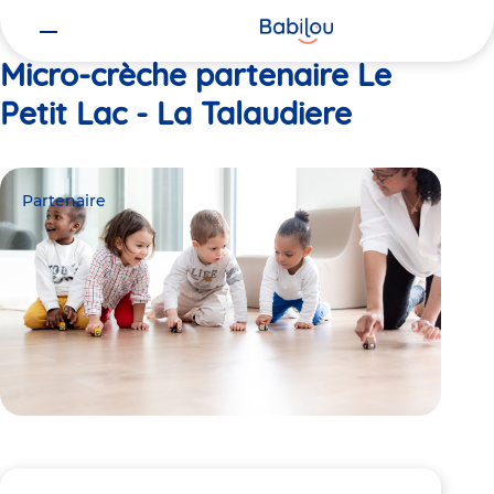
Vous
Accueil
Le Petit Lac - La Talaudiere
êtes
ici
Micro-crèche partenaire Le
Petit Lac - La Talaudiere
Partenaire