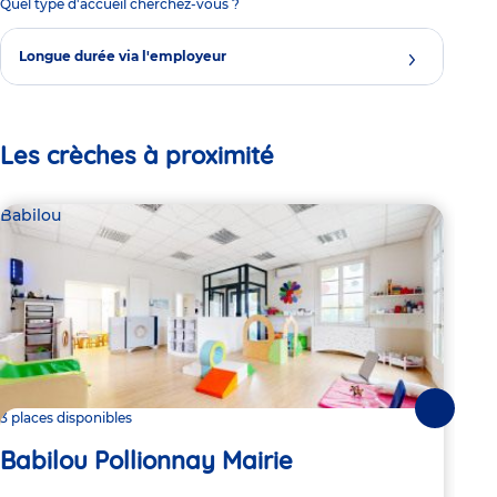
Quel type d'accueil cherchez-vous ?
Longue durée via l'employeur
Les crèches à proximité
Babilou
Bab
Suivante
3 places disponibles
Dern
Babilou Pollionnay Mairie
Ba