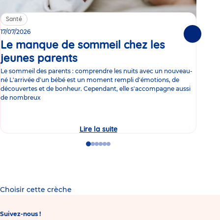
Santé
Sa
17/07/2026
15/0
Suivante
Le manque de sommeil chez les
Gr
jeunes parents
Article
co
Le sommeil des parents : comprendre les nuits avec un nouveau-
Les 
né L'arrivée d'un bébé est un moment rempli d'émotions, de
les 
découvertes et de bonheur. Cependant, elle s'accompagne aussi
l'es
de nombreux
gast
Lire la suite
Le
manque
de
Go
Go
Go
Go
Go
Go
sommeil
to
to
to
to
to
to
chez
slide
slide
slide
slide
slide
slide
les
1
2
3
4
5
6
jeunes
parents
Choisir cette crèche
Suivez-nous !