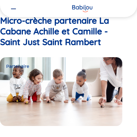
Vous
Accueil
La Cabane Achille et Camille - Saint Just Saint Rambert
êtes
ici
Micro-crèche partenaire La
Cabane Achille et Camille -
Saint Just Saint Rambert
Partenaire