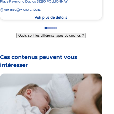
Adresse
Place Raymond Duclos
69290
POLLIONNAY
Adre
46 
de
de
7:30-18:30
MICRO-CRÈCHE
7:
la
la
crèche
crèc
Voir plus de détails
Go
Go
Go
Go
Go
Go
to
to
to
to
to
to
Quels sont les différents types de crèches ?
slide
slide
slide
slide
slide
slide
1
2
3
4
5
6
Ces contenus peuvent vous
intéresser