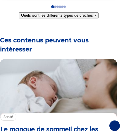
Go
Go
Go
Go
Go
Go
to
to
to
to
to
to
Quels sont les différents types de crèches ?
slide
slide
slide
slide
slide
slide
1
2
3
4
5
6
Ces contenus peuvent vous
intéresser
Santé
Sa
Le manque de sommeil chez les
Gr
Suivante