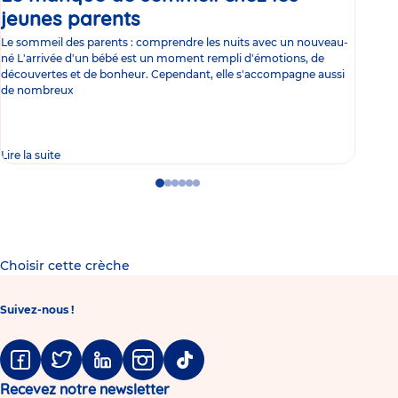
jeunes parents
Article
co
Le sommeil des parents : comprendre les nuits avec un nouveau-
Les 
né L'arrivée d'un bébé est un moment rempli d'émotions, de
les 
découvertes et de bonheur. Cependant, elle s'accompagne aussi
l'es
de nombreux
gast
Lire la suite
Lire 
Go
Go
Go
Go
Go
Go
to
to
to
to
to
to
slide
slide
slide
slide
slide
slide
1
2
3
4
5
6
Choisir cette crèche
Suivez-nous !
Facebook
Twitter
Linkedin
Instagram
Tiktok
Recevez notre newsletter