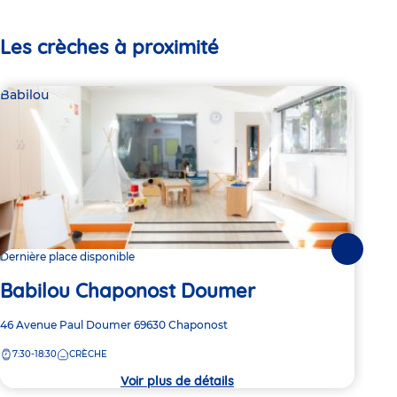
Les crèches à proximité
Babilou
Bab
Suivante
Dernière place disponible
2 pl
Babilou Chaponost Doumer
Ba
Adresse
46 Avenue Paul Doumer
69630
Chaponost
Adre
119 
de
de
7:30-18:30
CRÈCHE
7:
la
la
crèche
crèc
Voir plus de détails