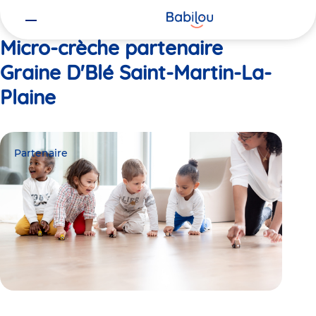
Vous
Accueil
Graine D'Blé Saint-Martin-La-Plaine
êtes
ici
Micro-crèche partenaire
Graine D'Blé Saint-Martin-La-
Plaine
Partenaire