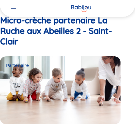
Vous
Accueil
La Ruche aux Abeilles 2 - Saint-Clair
êtes
ici
Micro-crèche partenaire La
Ruche aux Abeilles 2 - Saint-
Clair
Partenaire