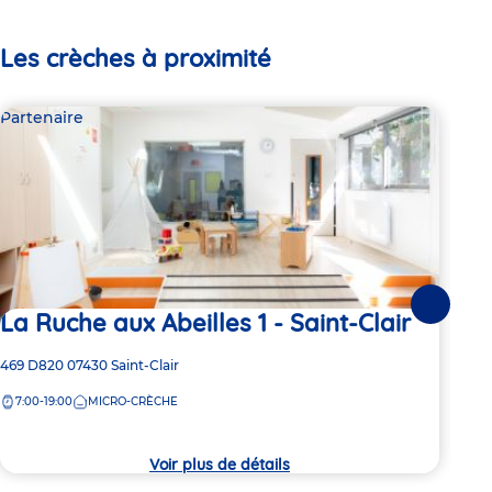
Les crèches à proximité
Partenaire
Par
Suivante
La Ruche aux Abeilles 1 - Saint-Clair
Le
Adresse
469 D820
07430
Saint-Clair
Adre
13 B
de
de
7:00-19:00
MICRO-CRÈCHE
7:
la
la
crèche
crèc
Voir plus de détails