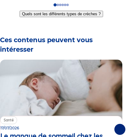
Go
Go
Go
Go
Go
Go
to
to
to
to
to
to
Quels sont les différents types de crèches ?
slide
slide
slide
slide
slide
slide
1
2
3
4
5
6
Ces contenus peuvent vous
intéresser
Santé
Sa
17/07/2026
15/0
Suivante
Le manque de sommeil chez les
Gr