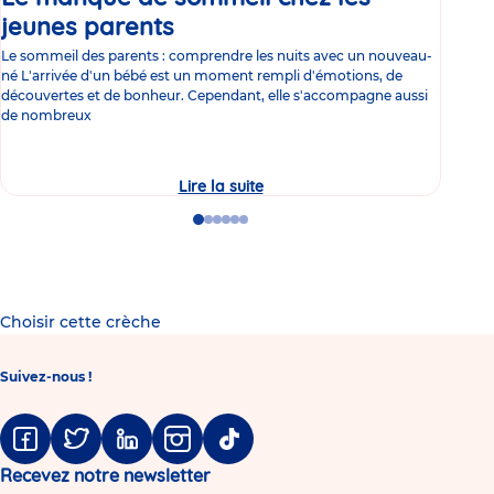
jeunes parents
Article
co
Le sommeil des parents : comprendre les nuits avec un nouveau-
Les 
né L'arrivée d'un bébé est un moment rempli d'émotions, de
les 
découvertes et de bonheur. Cependant, elle s'accompagne aussi
l'es
de nombreux
gast
Lire la suite
Le
manque
de
Go
Go
Go
Go
Go
Go
sommeil
to
to
to
to
to
to
chez
slide
slide
slide
slide
slide
slide
les
1
2
3
4
5
6
jeunes
parents
Choisir cette crèche
Suivez-nous !
Facebook
Twitter
Linkedin
Instagram
Tiktok
Recevez notre newsletter