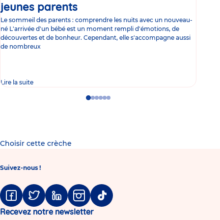
jeunes parents
Article
co
Le sommeil des parents : comprendre les nuits avec un nouveau-
Les 
né L'arrivée d'un bébé est un moment rempli d'émotions, de
les 
découvertes et de bonheur. Cependant, elle s'accompagne aussi
l'es
de nombreux
gast
Lire la suite
Lire 
Go
Go
Go
Go
Go
Go
to
to
to
to
to
to
slide
slide
slide
slide
slide
slide
1
2
3
4
5
6
Choisir cette crèche
Suivez-nous !
Facebook
Twitter
Linkedin
Instagram
Tiktok
Recevez notre newsletter