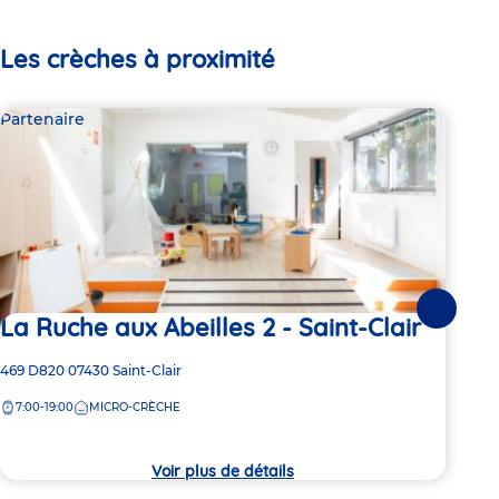
Les crèches à proximité
Partenaire
Par
Suivante
La Ruche aux Abeilles 2 - Saint-Clair
Le
Adresse
469 D820
07430
Saint-Clair
Adre
13 B
de
de
7:00-19:00
MICRO-CRÈCHE
7:
la
la
crèche
crèc
Voir plus de détails