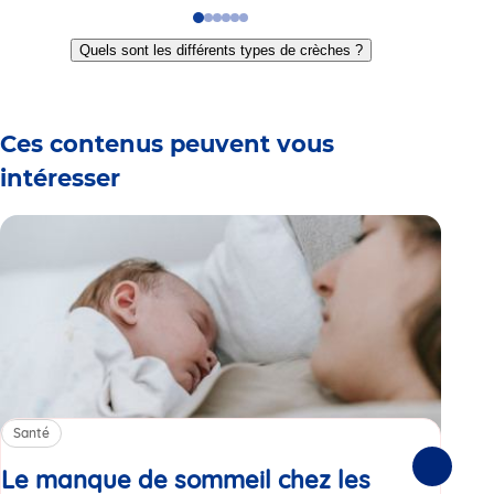
Go
Go
Go
Go
Go
Go
to
to
to
to
to
to
Quels sont les différents types de crèches ?
slide
slide
slide
slide
slide
slide
1
2
3
4
5
6
Ces contenus peuvent vous
intéresser
Santé
Sa
Le manque de sommeil chez les
Gr
Suivante