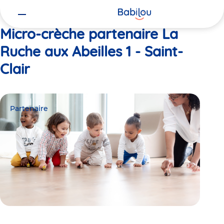
Vous
Accueil
La Ruche aux Abeilles 1 - Saint-Clair
êtes
ici
Micro-crèche partenaire La
Ruche aux Abeilles 1 - Saint-
Clair
Partenaire