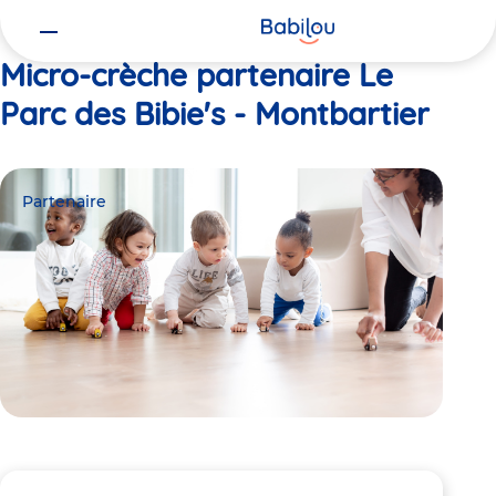
Vous
Accueil
Le Parc des Bibie's - Montbartier
êtes
ici
Micro-crèche partenaire Le
Parc des Bibie's - Montbartier
Partenaire