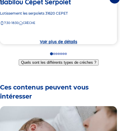
Babilou Cépet Serpolet
Suivante
Dern
Ba
Adresse
Lotissement les serpolets
31620
CEPET
de
7:30-18:30
CRÈCHE
Adre
1500
la
de
crèche
7:
la
crèc
Voir plus de détails
Go
Go
Go
Go
Go
Go
Go
to
to
to
to
to
to
to
Quels sont les différents types de crèches ?
slide
slide
slide
slide
slide
slide
slide
1
2
3
4
5
6
7
Ces contenus peuvent vous
intéresser