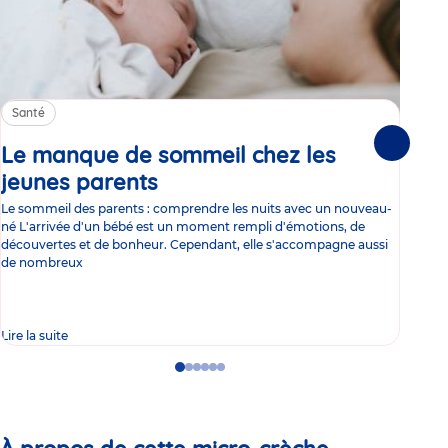
Santé
Sa
Le manque de sommeil chez les
Gr
Suivante
jeunes parents
Article
co
Le sommeil des parents : comprendre les nuits avec un nouveau-
Les 
né L'arrivée d'un bébé est un moment rempli d'émotions, de
les 
découvertes et de bonheur. Cependant, elle s'accompagne aussi
l'es
de nombreux
gast
Lire la suite
Lire 
Go
Go
Go
Go
Go
Go
to
to
to
to
to
to
slide
slide
slide
slide
slide
slide
1
2
3
4
5
6