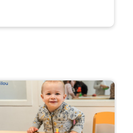
ilou
Babil