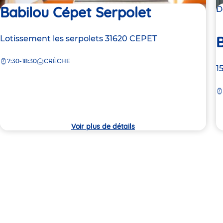
Babilou Cépet Serpolet
D
B
Adresse
Lotissement les serpolets
31620
CEPET
de
7:30-18:30
CRÈCHE
la
A
1
crèche
d
la
c
Voir plus de détails