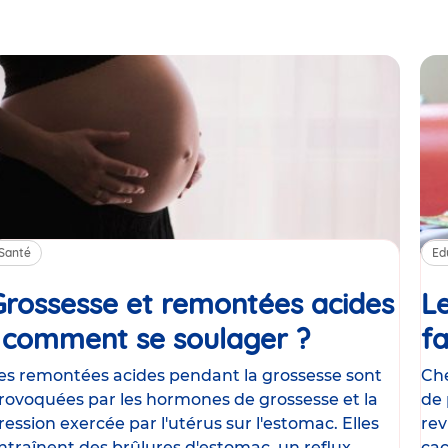
Santé
Ed
Grossesse et remontées acides
Le
: comment se soulager ?
Article
fa
es remontées acides pendant la grossesse sont
Che
rovoquées par les hormones de grossesse et la
de 
ression exercée par l'utérus sur l'estomac. Elles
rev
ntraînent des brûlures d'estomac, un reflux
cac