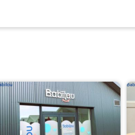
abilou
Bab