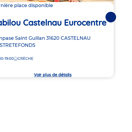
nière place disponible
Derni
Suivantes
bilou Castelnau Eurocentre
Bab
resse
mpase Saint Guillan
31620
CASTELNAU
Adre
7 Ru
ESTRETEFONDS
de
7:00
la
30-19:00
CRÈCHE
che
crèc
Voir plus de détails