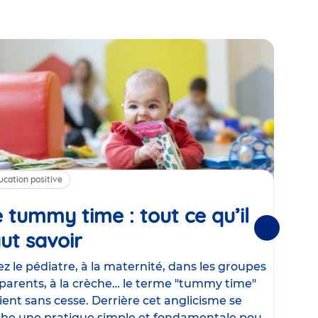
ucation positive
Alim
 tummy time : tout ce qu’il
Cha
Suivantes
ut savoir
Article
mé
con
z le pédiatre, à la maternité, dans les groupes
parents, à la crèche… le terme "tummy time"
Le la
ient sans cesse. Derrière cet anglicisme se
d’ut
he une pratique simple et fondamentale pour