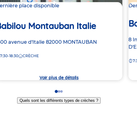
ernière place disponible
Der
Ba
abilou Montauban Italie
Ad
8 I
dresse
500 avenue d'Italie
82000
MONTAUBAN
de
D'
e
la
7:30-18:30
CRÈCHE
7:
crè
rèche
Voir plus de détails
Go
Go
Go
to
to
to
Quels sont les différents types de crèches ?
slide
slide
slide
1
2
3