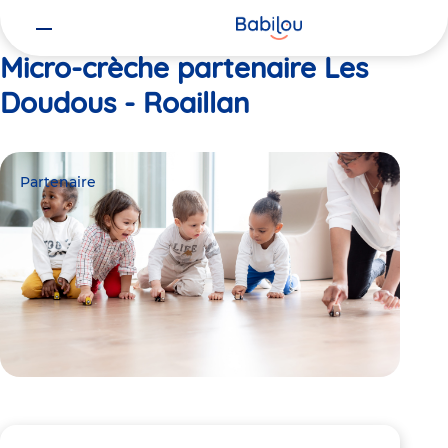
Vous
Accueil
Les Doudous - Roaillan
êtes
ici
Micro-crèche partenaire Les
Doudous - Roaillan
Partenaire