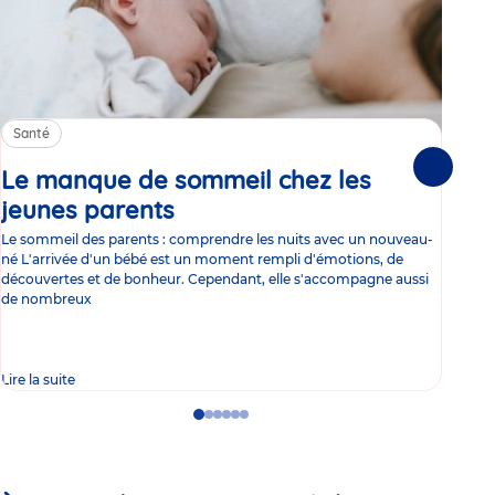
Santé
Sa
Le manque de sommeil chez les
Gr
Suivante
jeunes parents
Article
co
Le sommeil des parents : comprendre les nuits avec un nouveau-
Les 
né L'arrivée d'un bébé est un moment rempli d'émotions, de
les 
découvertes et de bonheur. Cependant, elle s'accompagne aussi
l'es
de nombreux
gast
Lire la suite
Lire 
Go
Go
Go
Go
Go
Go
to
to
to
to
to
to
slide
slide
slide
slide
slide
slide
1
2
3
4
5
6