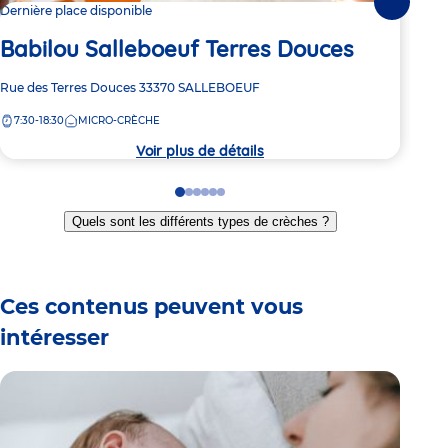
Suivante
Dernière place disponible
Dern
Babilou Salleboeuf Terres Douces
Ba
Adresse
Rue des Terres Douces
33370
SALLEBOEUF
Adre
15 a
de
de
7:30-18:30
MICRO-CRÈCHE
7:
la
la
crèche
crèc
Voir plus de détails
Go
Go
Go
Go
Go
Go
to
to
to
to
to
to
Quels sont les différents types de crèches ?
slide
slide
slide
slide
slide
slide
1
2
3
4
5
6
Ces contenus peuvent vous
intéresser