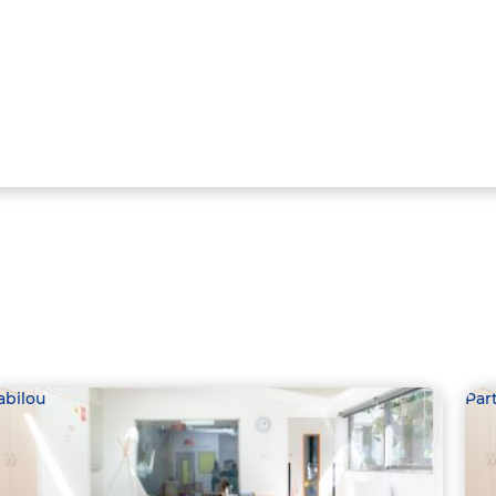
abilou
Par