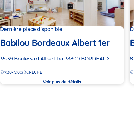
Dernière place disponible
D
Babilou Bordeaux Albert 1er
Adresse
35-39 Boulevard Albert 1er
33800
BORDEAUX
A
8
de
d
7:30-19:00
CRÈCHE
la
la
crèche
c
Voir plus de détails