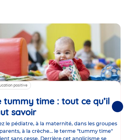
ucation positive
Alim
 tummy time : tout ce qu’il
Cha
Suivantes
ut savoir
Article
mé
con
z le pédiatre, à la maternité, dans les groupes
parents, à la crèche… le terme "tummy time"
Le la
ient sans cesse. Derrière cet anglicisme se