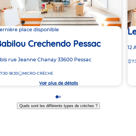
Le
ernière place disponible
Babilou Crechendo Pessac
Ad
12 
de
dresse
 bis rue Jeanne Chanay
33600
Pessac
7:
la
e
crè
7:30-18:30
MICRO-CRÈCHE
rèche
Voir plus de détails
Go
Go
to
to
Quels sont les différents types de crèches ?
slide
slide
1
2