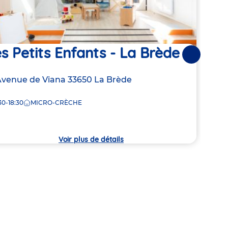
s Petits Enfants - La Brède
Mè
Suivantes
resse
Avenue de Viana
33650
La Brède
Adre
933 
de
30-18:30
MICRO-CRÈCHE
7:30
la
che
crèc
Voir plus de détails