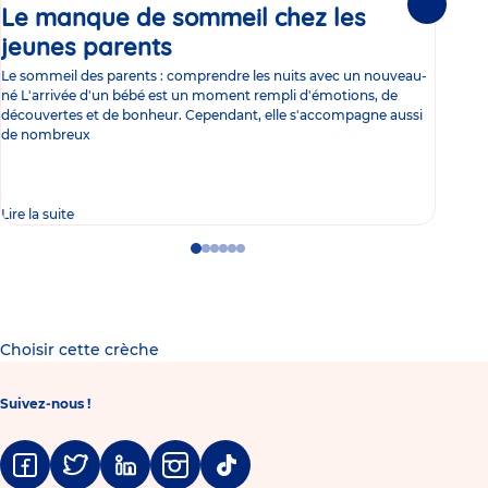
Le manque de sommeil chez les
Gr
Suivante
jeunes parents
Article
co
Le sommeil des parents : comprendre les nuits avec un nouveau-
Les 
né L'arrivée d'un bébé est un moment rempli d'émotions, de
les 
découvertes et de bonheur. Cependant, elle s'accompagne aussi
l'es
de nombreux
gast
Lire la suite
Lire 
Go
Go
Go
Go
Go
Go
to
to
to
to
to
to
slide
slide
slide
slide
slide
slide
1
2
3
4
5
6
Choisir cette crèche
Suivez-nous !
Facebook
Twitter
Linkedin
Instagram
Tiktok