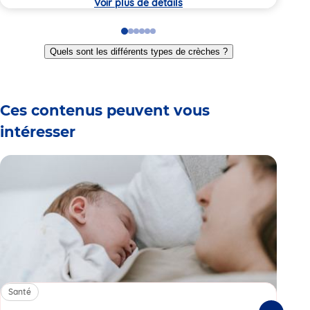
Voir plus de détails
Go
Go
Go
Go
Go
Go
to
to
to
to
to
to
Quels sont les différents types de crèches ?
slide
slide
slide
slide
slide
slide
1
2
3
4
5
6
Ces contenus peuvent vous
intéresser
Santé
Sa