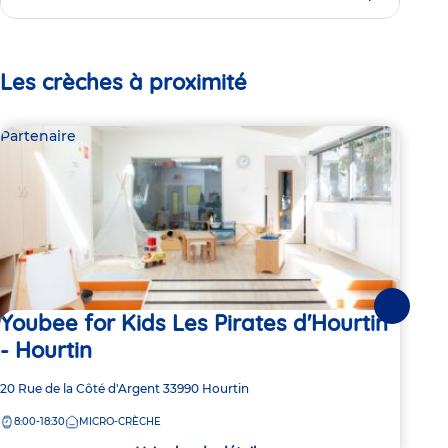
Les crèches à proximité
Partenaire
Par
Suivante
Youbee for Kids Les Pirates d'Hourtin
O 
- Hourtin
Adre
109 
de
Adresse
20 Rue de la Côté d'Argent
33990
Hourtin
7:
la
de
crèc
8:00-18:30
MICRO-CRÈCHE
la
crèche