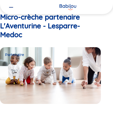
Vous
Accueil
L'Aventurine - Lesparre-Medoc
êtes
ici
Micro-crèche partenaire
L'Aventurine - Lesparre-
Medoc
Partenaire