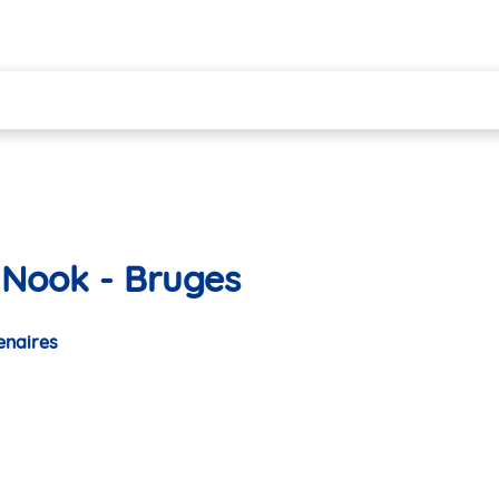
yNook - Bruges
enaires