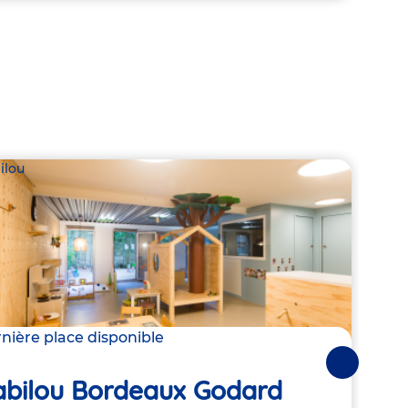
ilou
Babil
nière place disponible
Derni
Suivantes
abilou Bordeaux Godard
Ba