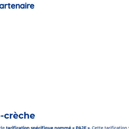
artenaire
o-crèche
 de
tarification spécifique nommé « PAJE »
. Cette tarificati