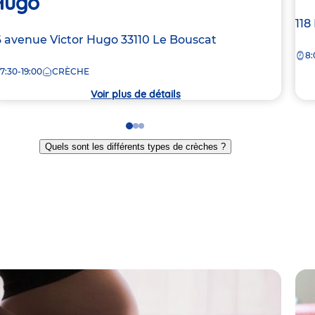
Hugo
Ad
118
dresse
6 avenue Victor Hugo
33110
Le Bouscat
de
8:
e
la
7:30-19:00
CRÈCHE
crè
rèche
Voir plus de détails
Go
Go
Go
to
to
to
Quels sont les différents types de crèches ?
slide
slide
slide
1
2
3