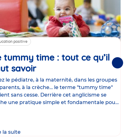
ucation positive
Alim
 tummy time : tout ce qu’il
Cha
Suivantes
ut savoir
Article
mé
con
z le pédiatre, à la maternité, dans les groupes
parents, à la crèche… le terme "tummy time"
Le la
ient sans cesse. Derrière cet anglicisme se
d’ut
he une pratique simple et fondamentale pour
temp
rapi
crée
e la suite
Lire 