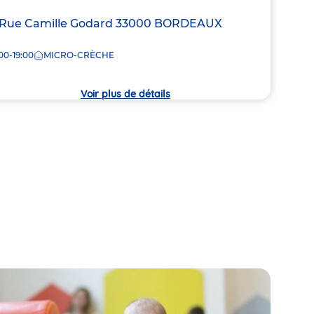
resse
 Rue Camille Godard
33000
BORDEAUX
Adre
83 R
de
00-19:00
MICRO-CRÈCHE
7:30
la
che
crèc
Voir plus de détails