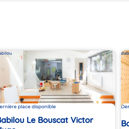
abilou
Bab
ernière place disponible
Der
abilou Le Bouscat Victor
B