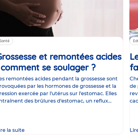
Santé
Ed
Grossesse et remontées acides
Le
: comment se soulager ?
Article
fa
es remontées acides pendant la grossesse sont
Che
rovoquées par les hormones de grossesse et la
de 
ression exercée par l'utérus sur l'estomac. Elles
rev
ntraînent des brûlures d'estomac, un reflux
cac
astrique
le
ire la suite
Lir