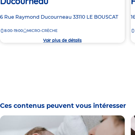
Ducourneau
Adresse
6 Rue Raymond Ducourneau
33110
LE BOUSCAT
A
1
de
d
8:00-19:00
MICRO-CRÈCHE
la
la
crèche
c
Voir plus de détails
Ces contenus peuvent vous intéresser