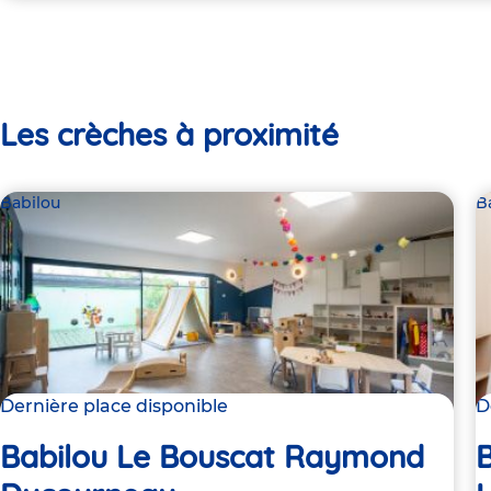
Les crèches à proximité
Babilou
B
Dernière place disponible
D
Babilou Le Bouscat Raymond
B