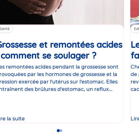
Santé
Ed
Grossesse et remontées acides
Le
: comment se soulager ?
Article
fa
es remontées acides pendant la grossesse sont
Che
rovoquées par les hormones de grossesse et la
de 
ression exercée par l'utérus sur l'estomac. Elles
rev
ntraînent des brûlures d'estomac, un reflux
cac
astrique
le
ire la suite
Lir
Go
Go
to
to