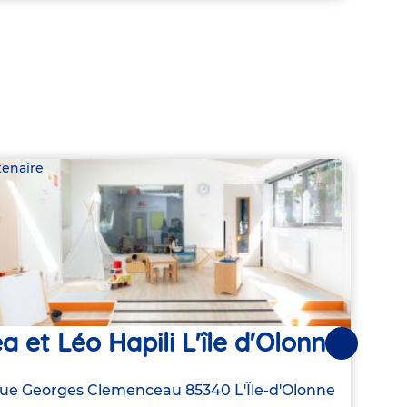
tenaire
Parte
a et Léo Hapili L'île d'Olonne
Le 
Suivantes
resse
Rue Georges Clemenceau
85340
L'Île-d'Olonne
Adre
26 R