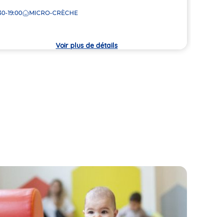
de
30-19:00
MICRO-CRÈCHE
8:00
la
che
crèc
Voir plus de détails