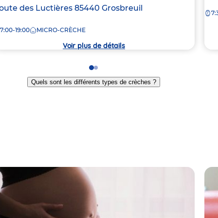
de
dresse
oute des Luctières
85440
Grosbreuil
7:
la
e
crè
7:00-19:00
MICRO-CRÈCHE
rèche
Voir plus de détails
Go
Go
to
to
Quels sont les différents types de crèches ?
slide
slide
1
2