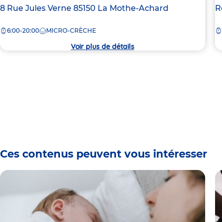
Adresse
8 Rue Jules Verne
85150
La Mothe-Achard
A
R
de
d
6:00-20:00
MICRO-CRÈCHE
la
la
crèche
c
Voir plus de détails
Ces contenus peuvent vous intéresser