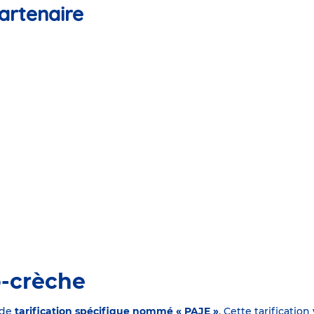
artenaire
o-crèche
 de
tarification spécifique nommé « PAJE »
. Cette tarificati