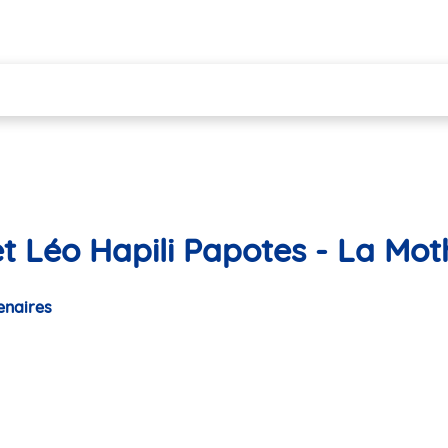
et Léo Hapili Papotes - La Mo
enaires