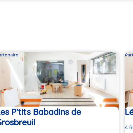
artenaire
Par
es P'tits Babadins de
Lé
rosbreuil
Ad
4 