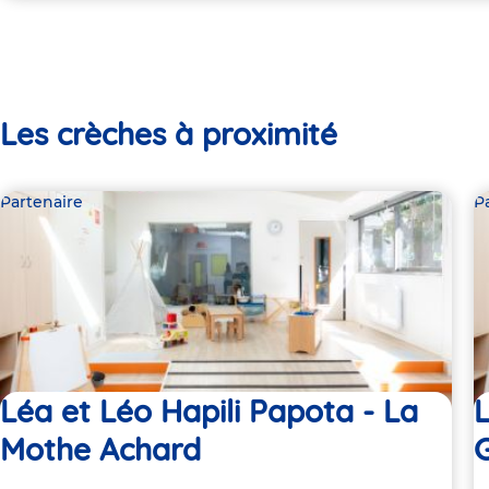
Les crèches à proximité
Partenaire
P
Léa et Léo Hapili Papota - La
L
Mothe Achard
G