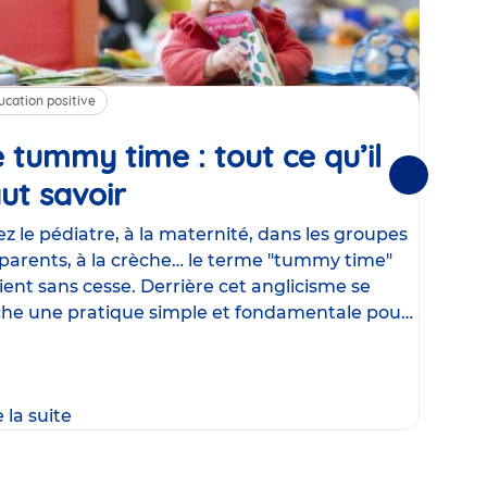
ucation positive
Alim
 tummy time : tout ce qu’il
Cha
Suivantes
ut savoir
Article
mé
con
z le pédiatre, à la maternité, dans les groupes
parents, à la crèche… le terme "tummy time"
Le la
ient sans cesse. Derrière cet anglicisme se
d’ut
he une pratique simple et fondamentale pour
temp
rapi
crée
e la suite
Lire 