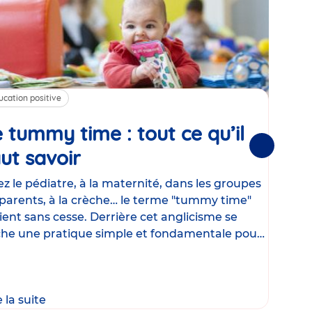
ucation positive
Alim
 tummy time : tout ce qu’il
Cha
Suivantes
ut savoir
Article
mé
con
z le pédiatre, à la maternité, dans les groupes
parents, à la crèche… le terme "tummy time"
Le la
ient sans cesse. Derrière cet anglicisme se
d’ut
he une pratique simple et fondamentale pour
temp
rapi
crée
e la suite
Lire 