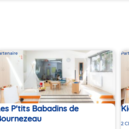
artenaire
Par
es P'tits Babadins de
Ki
Bournezeau
Ad
2 C