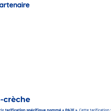
artenaire
o-crèche
 de
tarification spécifique nommé « PAJE »
. Cette tarificati