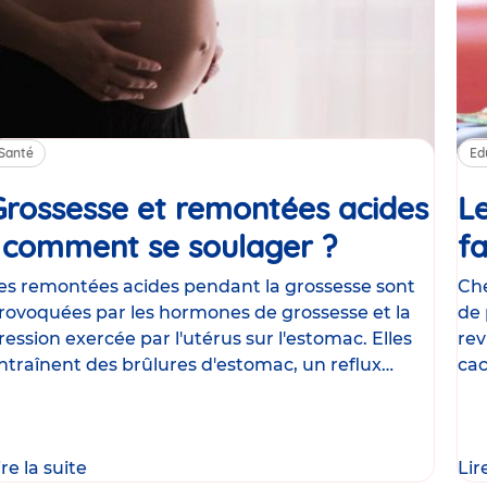
Santé
Ed
Grossesse et remontées acides
Le
: comment se soulager ?
Article
fa
es remontées acides pendant la grossesse sont
Che
rovoquées par les hormones de grossesse et la
de 
ression exercée par l'utérus sur l'estomac. Elles
rev
ntraînent des brûlures d'estomac, un reflux
cac
astrique
le
ire la suite
Lir