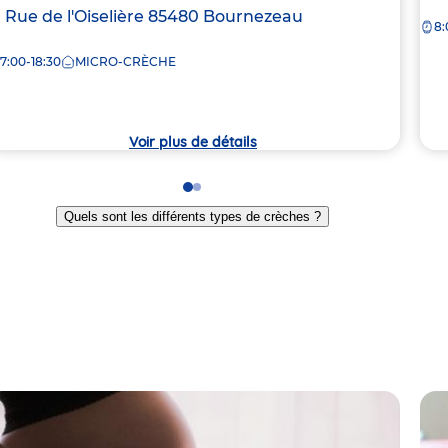
de
dresse
1 Rue de l'Oiselière
85480
Bournezeau
8:
la
e
crè
7:00-18:30
MICRO-CRÈCHE
rèche
Voir plus de détails
Go
Go
to
to
Quels sont les différents types de crèches ?
slide
slide
1
2