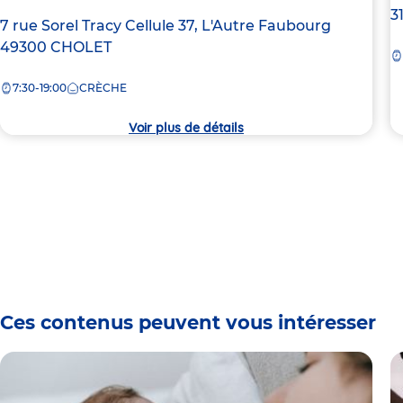
A
3
Adresse
7 rue Sorel Tracy
Cellule 37, L'Autre Faubourg
d
de
49300
CHOLET
la
la
c
7:30-19:00
CRÈCHE
crèche
Voir plus de détails
Ces contenus peuvent vous intéresser