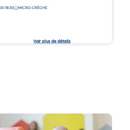
Adre
Résid
00-18:30
MICRO-CRÈCHE
de
Quar
che
la
sur-
crèc
7:30
Voir plus de détails