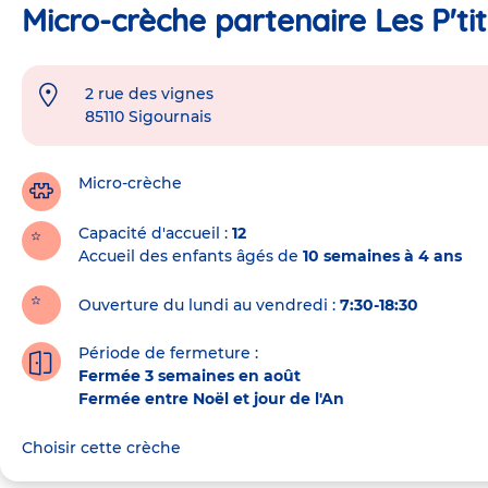
Micro-crèche partenaire Les P'ti
2 rue des vignes
Adresse
85110
Sigournais
de
la
crèche
Micro-crèche
Capacité d'accueil
12
Accueil des enfants âgés de
10 semaines à 4 ans
Ouverture du lundi au vendredi :
7:30-18:30
Période de fermeture :
Fermée 3 semaines en août
Fermée entre Noël et jour de l'An
Choisir cette crèche